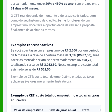
aproximadamente entre
20% e 450% ao ano
, com prazos entre
61 dias
e
60 meses
.
O CET real depende do montante e do prazo solicitados, bem
como do seu histórico de crédito. Se lhe for oferecido um
empréstimo, você terá a oportunidade de revisar a proposta
final antes de aceitar os termos.
Exemplos representativos
Se você solicitasse um empréstimo de
R$ 2.500
por um período
de
6 meses
e a taxa de abertura fosse de
3,5% (R$ 87,50)
, suas
parcelas mensais seriam de aproximadamente
R$ 508,75
,
totalizando cerca de
R$ 3.052,50
. Nesse exemplo, o custo total
estimado seria de
R$ 552,50
.
Exemplo de CET: custo total do empréstimo e todas as taxas
aplicáveis (valores meramente ilustrativos).
Exemplo de CET: custo total do empréstimo e todas as taxas
aplicáveis.
Valor do empréstimo
Taxa de juros anual
Prazo
Comissã