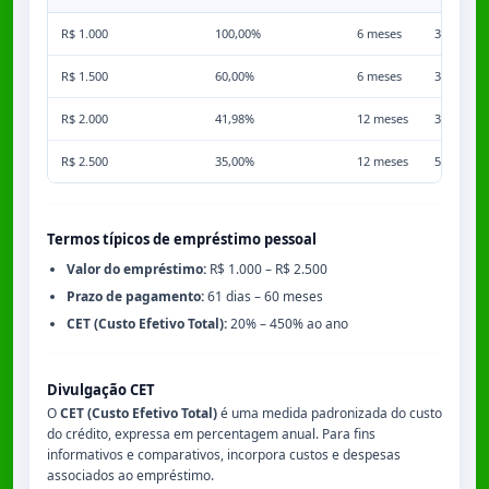
R$ 1.000
100,00%
6 meses
3,50%
R$ 1.500
60,00%
6 meses
3,50%
R$ 2.000
41,98%
12 meses
3,50%
R$ 2.500
35,00%
12 meses
5,00%
Termos típicos de empréstimo pessoal
Valor do empréstimo:
R$ 1.000 – R$ 2.500
Prazo de pagamento:
61 dias – 60 meses
CET (Custo Efetivo Total):
20% – 450% ao ano
Divulgação CET
O
CET (Custo Efetivo Total)
é uma medida padronizada do custo
do crédito, expressa em percentagem anual. Para fins
informativos e comparativos, incorpora custos e despesas
associados ao empréstimo.