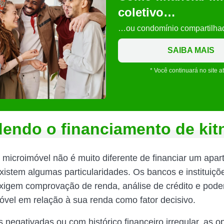
coletivo…
…ou condomínio compartilha
SAIBA MAIS
* Você continuará no site a
endo o financiamento de kit
 microimóvel não é muito diferente de financiar um apa
xistem algumas particularidades. Os bancos e instituiçõ
exigem comprovação de renda, análise de crédito e pod
móvel em relação à sua renda como fator decisivo.
 negativadas ou com histórico financeiro irregular, as