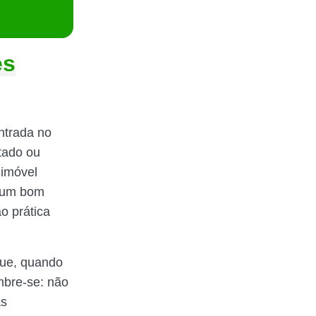
es
ntrada no
tado ou
 imóvel
e um bom
o prática
ue, quando
mbre-se: não
as