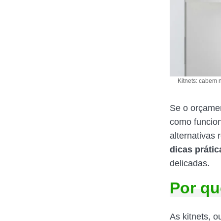
Kitnets: cabem 
Se o orçamen
como funci
alternativas 
dicas prátic
delicadas.
Por qu
As kitnets, 