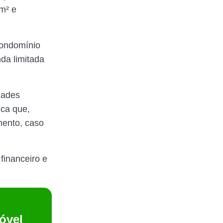
m² e
condomínio
da limitada
dades
ica que,
mento, caso
financeiro e
óvel