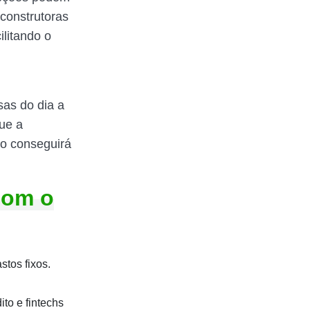
 construtoras
ilitando o
sas do dia a
que a
ão conseguirá
com o
tos fixos.
ito e fintechs