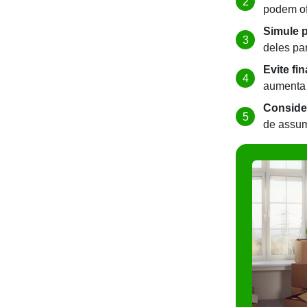
podem of
Simule p
deles pa
Evite fi
aumenta o
Conside
de assum