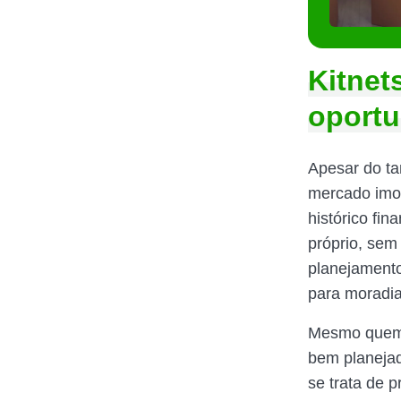
Kitnet
oport
Apesar do ta
mercado imob
histórico fi
próprio, sem
planejamento
para moradia
Mesmo quem 
bem planejad
se trata de 