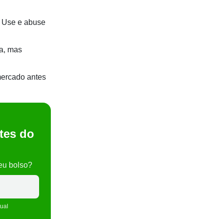
. Use e abuse
la, mas
 mercado antes
tes do
eu bolso?
tual