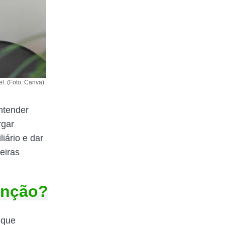
l. (Foto: Canva)
ntender
rgar
iário e dar
eiras
enção?
 que