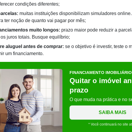
erecer condições diferentes;
arcelas:
muitas instituições disponibilizam simuladores online
ra ter noção de quanto vai pagar por mês;
nanciamentos muito longos:
prazo maior pode reduzir a parce
s juros totais. Busque equilíbrio;
re aluguel antes de comprar:
se o objetivo é investir, teste o
ir um financiamento.
FINANCIAMENTO IMOBILIÁRIO
Quitar o imóvel an
prazo
O que muda na prática e no s
SAIBA MAIS
* Você continuará no site a