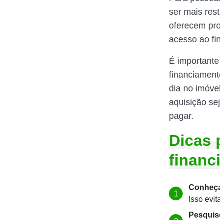
ser mais res
oferecem pro
acesso ao fi
É importante
financiamento
dia no imóve
aquisição se
pagar.
Dicas 
financ
Conheça
Isso evi
Pesquis