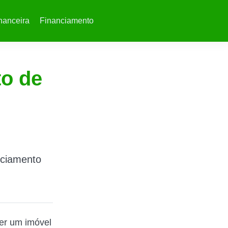
nanceira
Financiamento
to de
nciamento
ter um imóvel