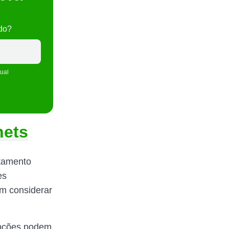
do?
tual
nets
rtamento
es
em considerar
 opções podem