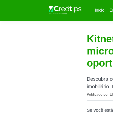
Início
E
Kitne
micr
oport
Descubra co
imobiliário
Publicado por
El
Se você est