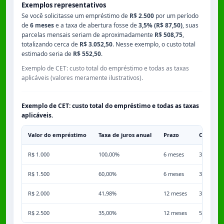
Exemplos representativos
Se você solicitasse um empréstimo de
R$ 2.500
por um período
de
6 meses
e a taxa de abertura fosse de
3,5% (R$ 87,50)
, suas
parcelas mensais seriam de aproximadamente
R$ 508,75
,
totalizando cerca de
R$ 3.052,50
. Nesse exemplo, o custo total
estimado seria de
R$ 552,50
.
Exemplo de CET: custo total do empréstimo e todas as taxas
aplicáveis (valores meramente ilustrativos).
Exemplo de CET: custo total do empréstimo e todas as taxas
aplicáveis.
Valor do empréstimo
Taxa de juros anual
Prazo
Comissã
R$ 1.000
100,00%
6 meses
3,50%
R$ 1.500
60,00%
6 meses
3,50%
R$ 2.000
41,98%
12 meses
3,50%
R$ 2.500
35,00%
12 meses
5,00%