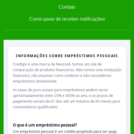
Contato
Como parar de receber notificações
INFORMAÇÕES SOBRE EMPRÉSTIMOS PESSOAIS
Credtips é uma marca da Neocred. Somos um site de
comparação de produtos financeiros. Não somos uma instituição
financeira, não atuamos como credores e não concedemos
empréstimos diretamente.
As taxas de juros anuais para empréstimos podem variar
aproximadamente entre
20% e 450% ao ano
, e os prazos de
pagamento variam de
61 dias
até um máximo de
60 meses
para
consumidores qualificados.
O que é um empréstimo pessoal?
Um empréstimo pessoal é um crédito projetado para ser pago