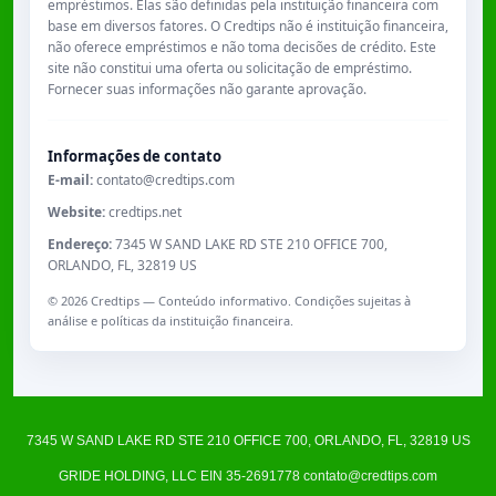
empréstimos. Elas são definidas pela instituição financeira com
base em diversos fatores. O Credtips não é instituição financeira,
não oferece empréstimos e não toma decisões de crédito. Este
site não constitui uma oferta ou solicitação de empréstimo.
Fornecer suas informações não garante aprovação.
Informações de contato
E-mail:
contato@credtips.com
Website:
credtips.net
Endereço:
7345 W SAND LAKE RD STE 210 OFFICE 700,
ORLANDO, FL, 32819 US
©
2026
Credtips — Conteúdo informativo. Condições sujeitas à
análise e políticas da instituição financeira.
7345 W SAND LAKE RD STE 210 OFFICE 700, ORLANDO, FL, 32819 US
GRIDE HOLDING, LLC EIN 35-2691778
contato@credtips.com