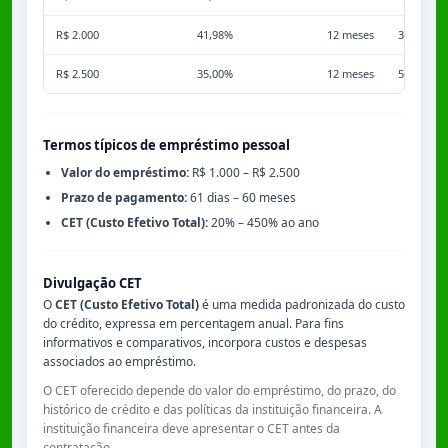
R$ 2.000
41,98%
12 meses
3,50%
R$ 2.500
35,00%
12 meses
5,00%
Termos típicos de empréstimo pessoal
Valor do empréstimo:
R$ 1.000 – R$ 2.500
Prazo de pagamento:
61 dias – 60 meses
CET (Custo Efetivo Total):
20% – 450% ao ano
Divulgação CET
O
CET (Custo Efetivo Total)
é uma medida padronizada do custo
do crédito, expressa em percentagem anual. Para fins
informativos e comparativos, incorpora custos e despesas
associados ao empréstimo.
O CET oferecido depende do valor do empréstimo, do prazo, do
histórico de crédito e das políticas da instituição financeira. A
instituição financeira deve apresentar o CET antes da
contratação.