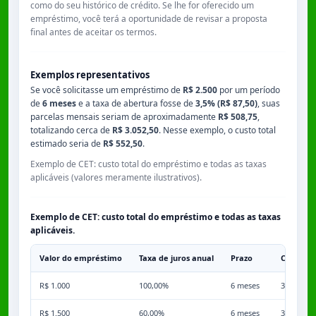
como do seu histórico de crédito. Se lhe for oferecido um
empréstimo, você terá a oportunidade de revisar a proposta
final antes de aceitar os termos.
Exemplos representativos
Se você solicitasse um empréstimo de
R$ 2.500
por um período
de
6 meses
e a taxa de abertura fosse de
3,5% (R$ 87,50)
, suas
parcelas mensais seriam de aproximadamente
R$ 508,75
,
totalizando cerca de
R$ 3.052,50
. Nesse exemplo, o custo total
estimado seria de
R$ 552,50
.
Exemplo de CET: custo total do empréstimo e todas as taxas
aplicáveis (valores meramente ilustrativos).
Exemplo de CET: custo total do empréstimo e todas as taxas
aplicáveis.
Valor do empréstimo
Taxa de juros anual
Prazo
Comissã
R$ 1.000
100,00%
6 meses
3,50%
R$ 1.500
60,00%
6 meses
3,50%