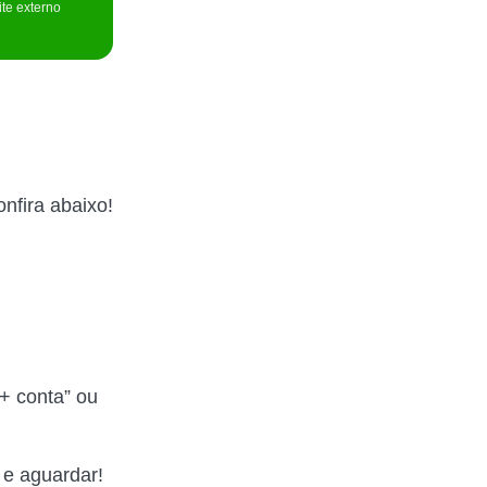
ite externo
nfira abaixo!
 + conta” ou
o e aguardar!