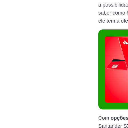
a possibilid
saber como f
ele tem a ofe
Com
opções 
Santander SX