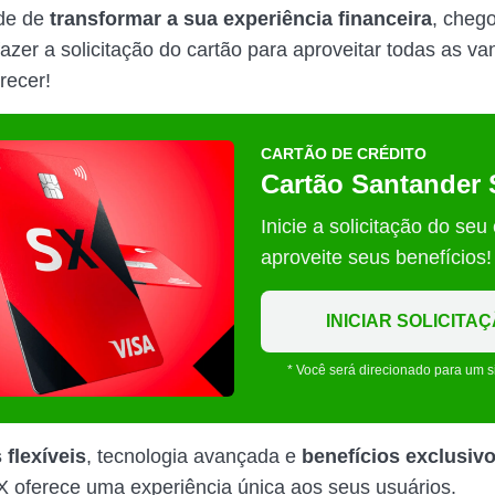
ade de
transformar a sua experiência financeira
, cheg
azer a solicitação do cartão para aproveitar todas as v
recer!
CARTÃO DE CRÉDITO
Cartão Santander
Inicie a solicitação do seu
aproveite seus benefícios!
INICIAR SOLICITA
* Você será direcionado para um s
flexíveis
, tecnologia avançada e
benefícios exclusiv
 oferece uma experiência única aos seus usuários.