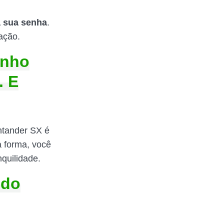
a sua senha
.
ação.
enho
. E
ntander SX é
a forma, você
quilidade.
 do