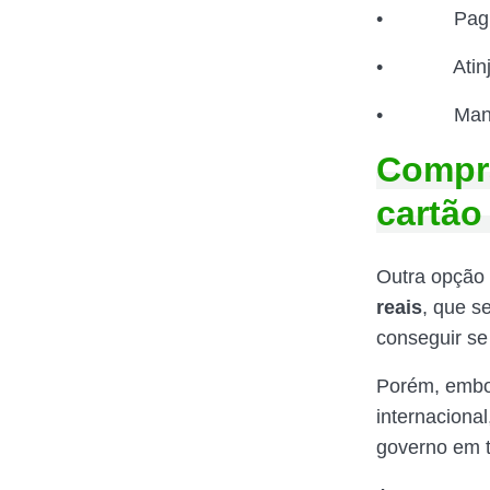
• Pague o v
• Atinja o 
• Mantenha
Compra
cartão
Outra opção 
reais
, que s
conseguir se
Porém, embor
internacional
governo em t