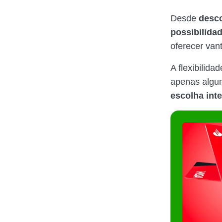
Desde
desco
possibilida
oferecer van
A flexibilid
apenas algum
escolha inte