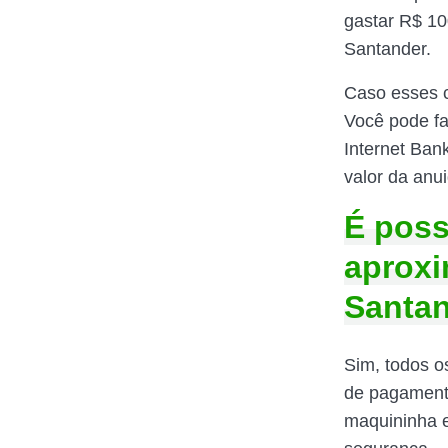
gastar R$ 10
Santander.
Caso esses c
Você pode fa
Internet Bank
valor da anu
É poss
aproxi
Santa
Sim, todos o
de pagamento
maquininha e