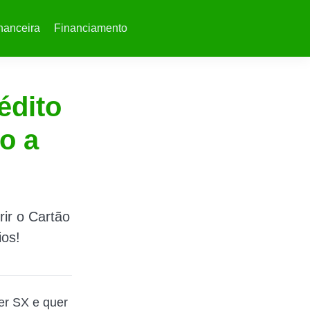
nanceira
Financiamento
édito
o a
ir o Cartão
ios!
er SX e quer