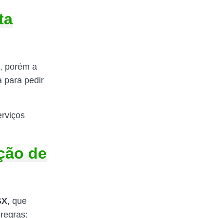
ta
o, porém a
 para pedir
erviços
ação de
SX
, que
regras: