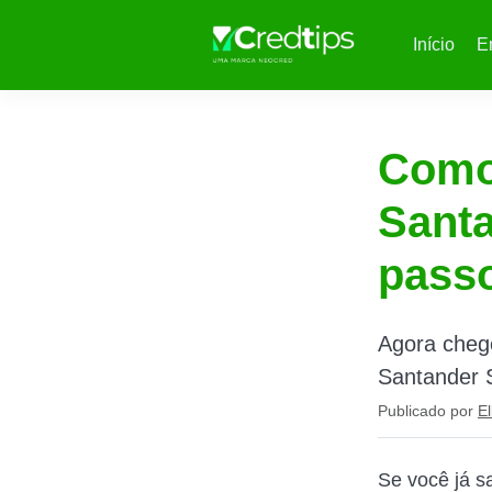
Início
E
Como 
Santa
pass
Agora cheg
Santander S
Publicado por
El
Se você já s