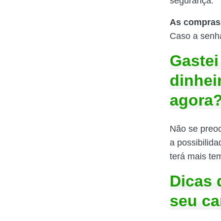
segurança.
As compras 
Caso a senha 
Gastei
dinhei
agora
Não se preoc
a possibilid
terá mais te
Dicas 
seu ca