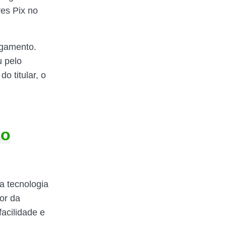
es Pix no
agamento.
u pelo
o titular, o
to
a tecnologia
or da
acilidade e