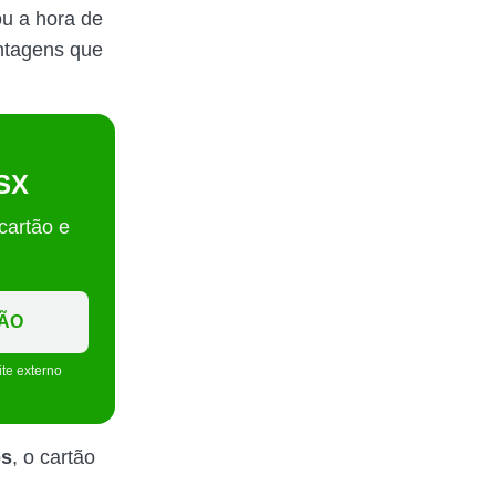
ou a hora de
antagens que
 SX
 cartão e
ÇÃO
ite externo
os
, o cartão