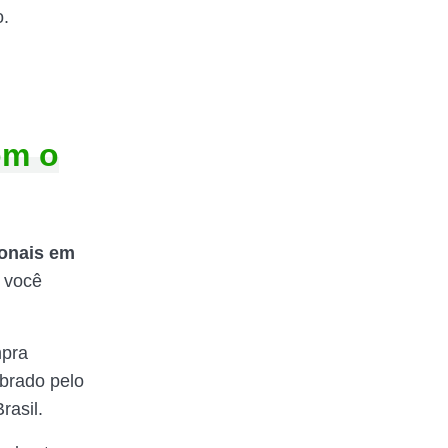
o.
om o
ionais em
a você
mpra
obrado pelo
rasil.