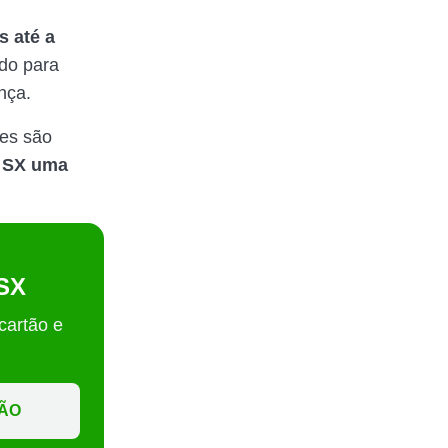
 até a
ado para
nça.
ões são
 SX uma
 SX
 cartão e
ÇÃO