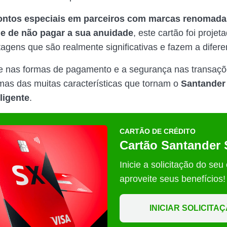
ntos especiais em parceiros com marcas renomadas
de de não pagar a sua anuidade
, este cartão foi projet
tagens que são realmente significativas e fazem a difere
ade nas formas de pagamento e a segurança nas transaç
as das muitas características que tornam o
Santander
ligente
.
CARTÃO DE CRÉDITO
Cartão Santander
Inicie a solicitação do seu
aproveite seus benefícios!
INICIAR SOLICITA