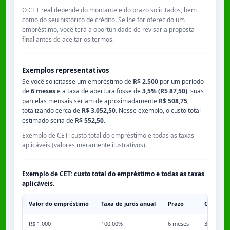
O CET real depende do montante e do prazo solicitados, bem
como do seu histórico de crédito. Se lhe for oferecido um
empréstimo, você terá a oportunidade de revisar a proposta
final antes de aceitar os termos.
Exemplos representativos
Se você solicitasse um empréstimo de
R$ 2.500
por um período
de
6 meses
e a taxa de abertura fosse de
3,5% (R$ 87,50)
, suas
parcelas mensais seriam de aproximadamente
R$ 508,75
,
totalizando cerca de
R$ 3.052,50
. Nesse exemplo, o custo total
estimado seria de
R$ 552,50
.
Exemplo de CET: custo total do empréstimo e todas as taxas
aplicáveis (valores meramente ilustrativos).
Exemplo de CET: custo total do empréstimo e todas as taxas
aplicáveis.
Valor do empréstimo
Taxa de juros anual
Prazo
Comissã
R$ 1.000
100,00%
6 meses
3,50%