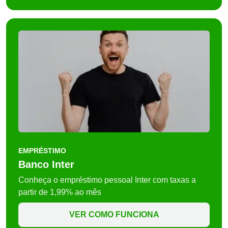
EMPRÉSTIMO
Banco Inter
Conheça o empréstimo pessoal Inter com taxas a
partir de 1,99% ao mês
VER COMO FUNCIONA