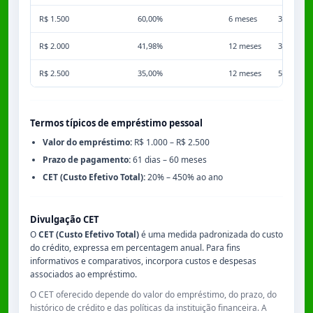
R$ 1.500
60,00%
6 meses
3,50%
R$ 2.000
41,98%
12 meses
3,50%
R$ 2.500
35,00%
12 meses
5,00%
Termos típicos de empréstimo pessoal
Valor do empréstimo:
R$ 1.000 – R$ 2.500
Prazo de pagamento:
61 dias – 60 meses
CET (Custo Efetivo Total):
20% – 450% ao ano
Divulgação CET
O
CET (Custo Efetivo Total)
é uma medida padronizada do custo
do crédito, expressa em percentagem anual. Para fins
informativos e comparativos, incorpora custos e despesas
associados ao empréstimo.
O CET oferecido depende do valor do empréstimo, do prazo, do
histórico de crédito e das políticas da instituição financeira. A