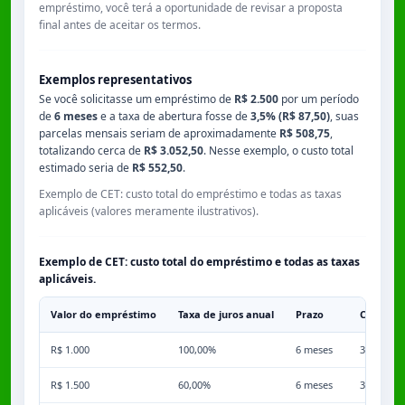
empréstimo, você terá a oportunidade de revisar a proposta
final antes de aceitar os termos.
Exemplos representativos
Se você solicitasse um empréstimo de
R$ 2.500
por um período
de
6 meses
e a taxa de abertura fosse de
3,5% (R$ 87,50)
, suas
parcelas mensais seriam de aproximadamente
R$ 508,75
,
totalizando cerca de
R$ 3.052,50
. Nesse exemplo, o custo total
estimado seria de
R$ 552,50
.
Exemplo de CET: custo total do empréstimo e todas as taxas
aplicáveis (valores meramente ilustrativos).
Exemplo de CET: custo total do empréstimo e todas as taxas
aplicáveis.
Valor do empréstimo
Taxa de juros anual
Prazo
Comissã
R$ 1.000
100,00%
6 meses
3,50%
R$ 1.500
60,00%
6 meses
3,50%