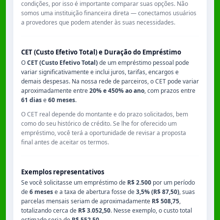
condições, por isso é importante comparar suas opções. Não
somos uma instituição financeira direta — conectamos usuários
a provedores que podem atender às suas necessidades.
CET (Custo Efetivo Total) e Duração do Empréstimo
O
CET (Custo Efetivo Total)
de um empréstimo pessoal pode
variar significativamente e inclui juros, tarifas, encargos e
demais despesas. Na nossa rede de parceiros, o CET pode variar
aproximadamente entre
20% e 450% ao ano
, com prazos entre
61 dias
e
60 meses
.
O CET real depende do montante e do prazo solicitados, bem
como do seu histórico de crédito. Se lhe for oferecido um
empréstimo, você terá a oportunidade de revisar a proposta
final antes de aceitar os termos.
Exemplos representativos
Se você solicitasse um empréstimo de
R$ 2.500
por um período
de
6 meses
e a taxa de abertura fosse de
3,5% (R$ 87,50)
, suas
parcelas mensais seriam de aproximadamente
R$ 508,75
,
totalizando cerca de
R$ 3.052,50
. Nesse exemplo, o custo total
estimado seria de
R$ 552,50
.