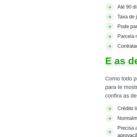
Até 90 di
Taxa de 
Pode par
Parcela 
Contrata
E as d
Como todo pr
para te most
confira as d
Crédito l
Normalme
Precisa 
aprovaçã