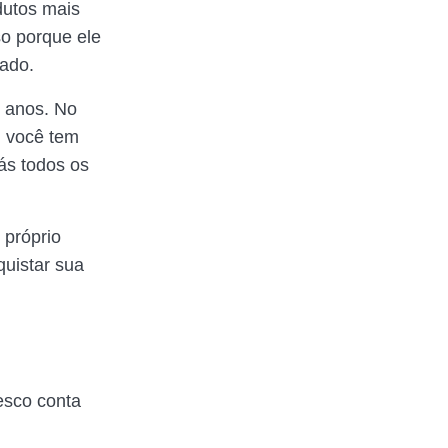
dutos mais
so porque ele
tado.
6 anos. No
m você tem
ás todos os
 próprio
quistar sua
esco conta