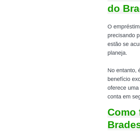
do Br
O empréstimo
precisando pa
estão se acu
planeja.
No entanto, 
benefício exc
oferece uma 
conta em seg
Como 
Brade