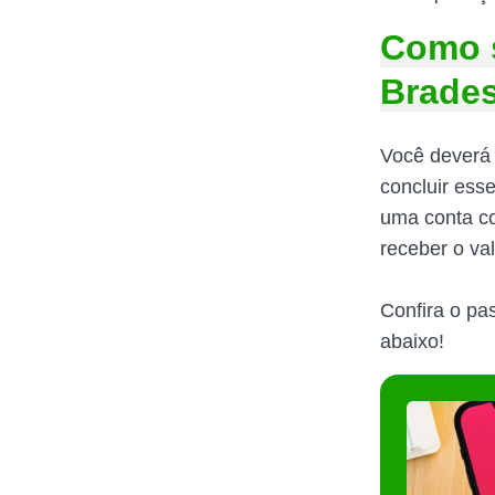
Como s
Brade
Você deverá 
concluir ess
uma conta co
receber o va
Confira o pa
abaixo!