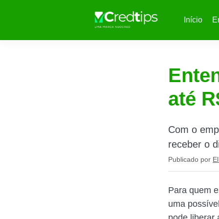
Início
E
Enten
até R
Com o empr
receber o d
Publicado por
El
Para quem es
uma possível
pode liberar