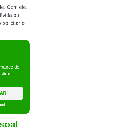
te. Com ele,
dívida ou
solicitar o
chance de
éstimo
TAR
tual
soal