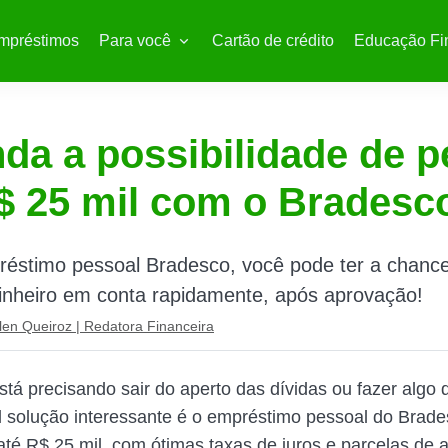
mpréstimos
Para você
Cartão de crédito
Educação Fi
da a possibilidade de p
$ 25 mil com o Bradesc
éstimo pessoal Bradesco, você pode ter a chanc
inheiro em conta rapidamente, após aprovação!
len Queiroz | Redatora Financeira
tá precisando sair do aperto das dívidas ou fazer algo 
 solução interessante é o empréstimo pessoal do Brade
 até R$ 25 mil, com ótimas taxas de juros e parcelas de 