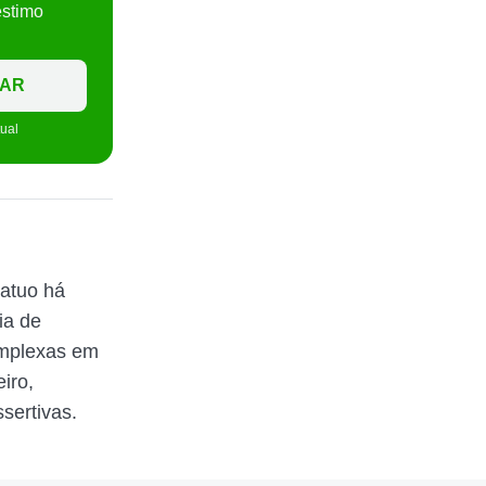
éstimo
TAR
tual
 atuo há
ia de
omplexas em
iro,
sertivas.