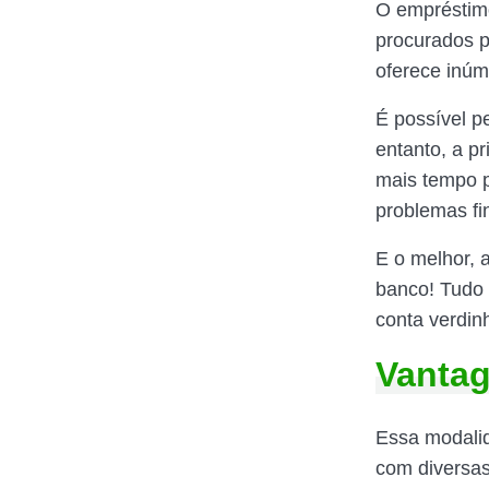
O empréstimo
procurados p
oferece inúm
É possível p
entanto, a p
mais tempo p
problemas fi
E o melhor, 
banco! Tudo p
conta verdinh
Vanta
Essa modali
com diversas