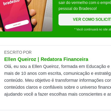
sair do vermelho com o empr
pessoal do Bradesco!
VER COMO SOLICI
* Você continuará no site a
ESCRITO POR
Ellen Queiroz | Redatora Financeira
Olá, eu sou a Ellen Queiroz, formada em Educação e
mais de 10 anos com escrita, comunicação e estratég
conteúdo. Meu objetivo é transformar informações c
conteúdos claros e confiáveis sobre o universo finance
ajudando você a fazer escolhas mais conscientes e as