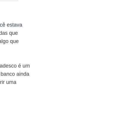
cê estava
idas que
algo que
radesco é um
o banco ainda
rir uma