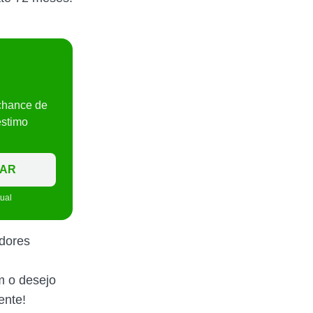
chance de
éstimo
TAR
tual
dores
m o desejo
ente!