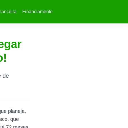
nanceira
Financiamento
egar
o!
e de
que planeja,
sco, que
até 72 meses.