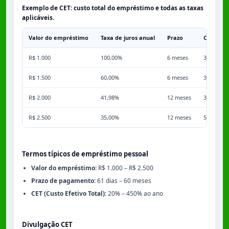
Exemplo de CET: custo total do empréstimo e todas as taxas
aplicáveis.
Valor do empréstimo
Taxa de juros anual
Prazo
Comissã
R$ 1.000
100,00%
6 meses
3,50%
R$ 1.500
60,00%
6 meses
3,50%
R$ 2.000
41,98%
12 meses
3,50%
R$ 2.500
35,00%
12 meses
5,00%
Termos típicos de empréstimo pessoal
Valor do empréstimo:
R$ 1.000 – R$ 2.500
Prazo de pagamento:
61 dias – 60 meses
CET (Custo Efetivo Total):
20% – 450% ao ano
Divulgação CET