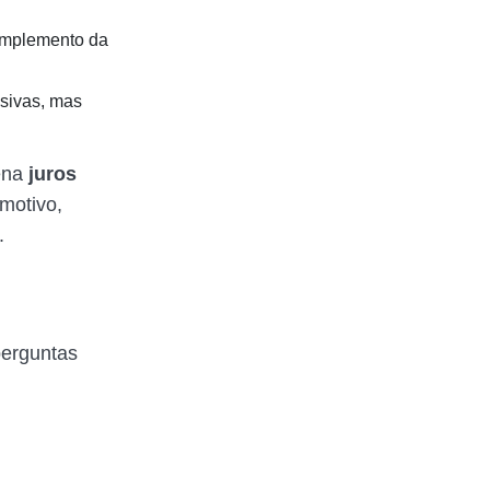
omplemento da
sivas, mas
cena
juros
motivo,
a.
perguntas