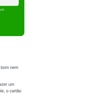
tual
te bom nem
razer um
le, o cartão