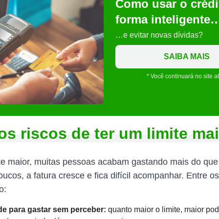
Como usar o crédi
forma inteligente
…e evitar novas dívidas?
SAIBA MAIS
* Você continuará no site a
os riscos de ter um limite ma
te maior, muitas pessoas acabam gastando mais do qu
ucos, a fatura cresce e fica difícil acompanhar. Entre o
o:
de para gastar sem perceber:
quanto maior o limite, maior pod