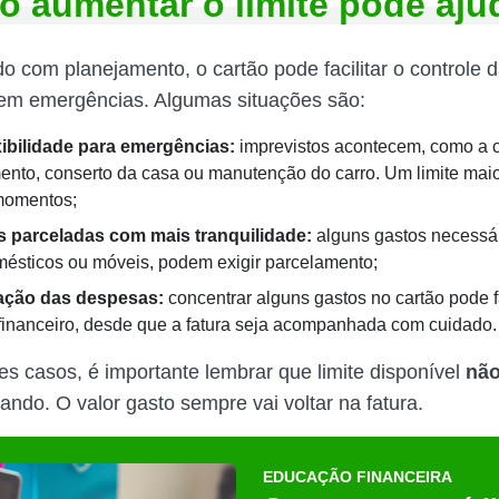
 aumentar o limite pode aju
 com planejamento, o cartão pode facilitar o controle 
 em emergências. Algumas situações são:
xibilidade para emergências:
imprevistos acontecem, como a
nto, conserto da casa ou manutenção do carro. Um limite maio
momentos;
 parceladas com mais tranquilidade:
alguns gastos necessá
mésticos ou móveis, podem exigir parcelamento;
ação das despesas:
concentrar alguns gastos no cartão pode fa
 financeiro, desde que a fatura seja acompanhada com cuidado.
 casos, é importante lembrar que limite disponível
não
ando. O valor gasto sempre vai voltar na fatura.
EDUCAÇÃO FINANCEIRA