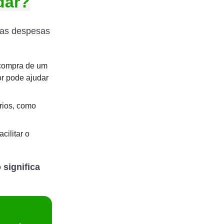
dar?
das despesas
 compra de um
r pode ajudar
rios, como
cilitar o
 significa