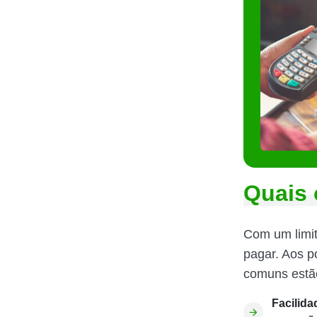
Quais 
Com um limi
pagar. Aos po
comuns estã
Facilida