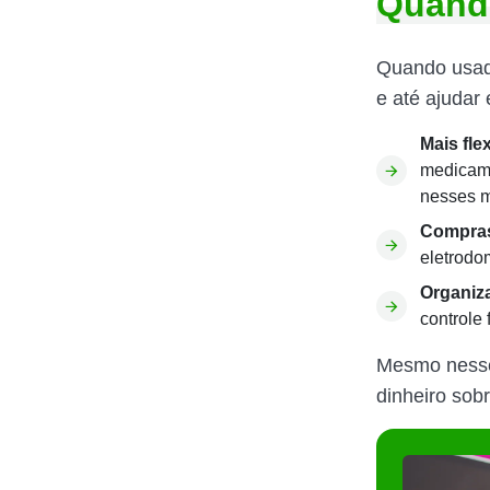
Quando
Quando usado
e até ajudar
Mais fle
medicame
nesses 
Compras
eletrodo
Organiz
controle
Mesmo nesses
dinheiro sobr