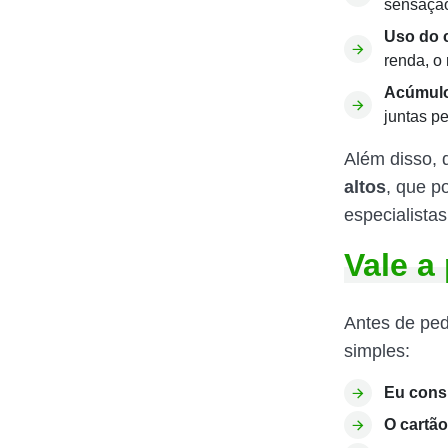
sensação
Uso do c
renda, o
Acúmulo
juntas p
Além disso, 
altos
, que p
especialista
Vale a
Antes de ped
simples:
Eu cons
O cartã