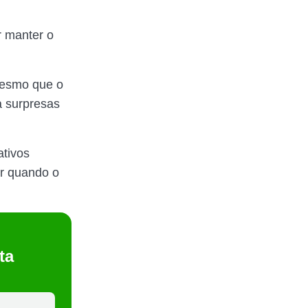
r manter o
mesmo que o
a surpresas
tivos
er quando o
ta