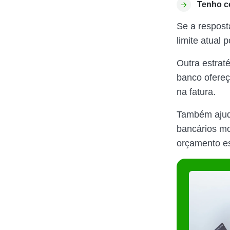
Tenho c
Se a respost
limite atual 
Outra estrat
banco ofereç
na fatura.
Também ajuda
bancários mo
orçamento es