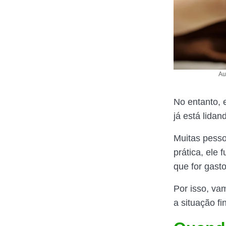
Au
No entanto, 
já está lidan
Muitas pess
prática, ele
que for gasto
Por isso, va
a situação fi