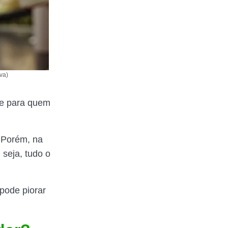
va)
te para quem
 Porém, na
 seja, tudo o
pode piorar