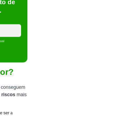
to de
…
tual
ior?
e conseguem
s
riscos
mais
e ser a