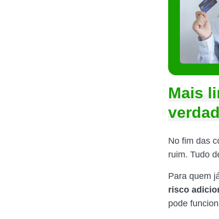
Mais l
verdad
No fim das c
ruim. Tudo 
Para quem já 
risco adicio
pode funcio