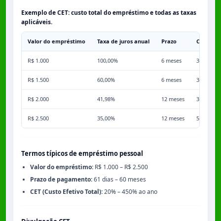
Exemplo de CET: custo total do empréstimo e todas as taxas
aplicáveis.
Valor do empréstimo
Taxa de juros anual
Prazo
Comissã
R$ 1.000
100,00%
6 meses
3,50%
R$ 1.500
60,00%
6 meses
3,50%
R$ 2.000
41,98%
12 meses
3,50%
R$ 2.500
35,00%
12 meses
5,00%
Termos típicos de empréstimo pessoal
Valor do empréstimo:
R$ 1.000 – R$ 2.500
Prazo de pagamento:
61 dias – 60 meses
CET (Custo Efetivo Total):
20% – 450% ao ano