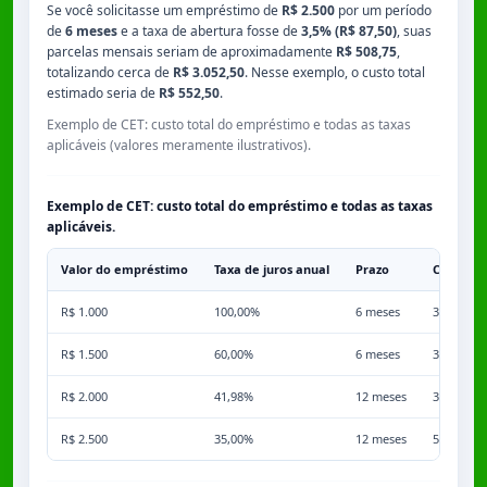
Se você solicitasse um empréstimo de
R$ 2.500
por um período
de
6 meses
e a taxa de abertura fosse de
3,5% (R$ 87,50)
, suas
parcelas mensais seriam de aproximadamente
R$ 508,75
,
totalizando cerca de
R$ 3.052,50
. Nesse exemplo, o custo total
estimado seria de
R$ 552,50
.
Exemplo de CET: custo total do empréstimo e todas as taxas
aplicáveis (valores meramente ilustrativos).
Exemplo de CET: custo total do empréstimo e todas as taxas
aplicáveis.
Valor do empréstimo
Taxa de juros anual
Prazo
Comissã
R$ 1.000
100,00%
6 meses
3,50%
R$ 1.500
60,00%
6 meses
3,50%
R$ 2.000
41,98%
12 meses
3,50%
R$ 2.500
35,00%
12 meses
5,00%