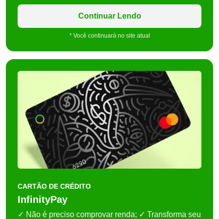
Continuar Lendo
* Você continuará no site atual
CARTÃO DE CRÉDITO
InfinityPay
✓ Não é preciso comprovar renda; ✓ Transforma seu