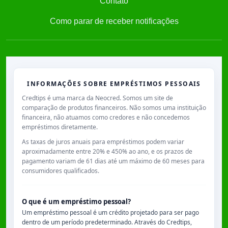
Contato
Como parar de receber notificações
INFORMAÇÕES SOBRE EMPRÉSTIMOS PESSOAIS
Credtips é uma marca da Neocred. Somos um site de
comparação de produtos financeiros. Não somos uma instituição
financeira, não atuamos como credores e não concedemos
empréstimos diretamente.
As taxas de juros anuais para empréstimos podem variar
aproximadamente entre
20% e 450% ao ano
, e os prazos de
pagamento variam de
61 dias
até um máximo de
60 meses
para
consumidores qualificados.
O que é um empréstimo pessoal?
Um empréstimo pessoal é um crédito projetado para ser pago
dentro de um período predeterminado. Através do Credtips,