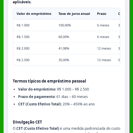
aplicáveis.
Valor do empréstimo
Taxa de juros anual
Prazo
Comissã
R$ 1.000
100,00%
6 meses
3,50%
R$ 1.500
60,00%
6 meses
3,50%
R$ 2.000
41,98%
12 meses
3,50%
R$ 2.500
35,00%
12 meses
5,00%
Termos típicos de empréstimo pessoal
Valor do empréstimo:
R$ 1.000 – R$ 2.500
Prazo de pagamento:
61 dias – 60 meses
CET (Custo Efetivo Total):
20% – 450% ao ano
Divulgação CET
O
CET (Custo Efetivo Total)
é uma medida padronizada do custo