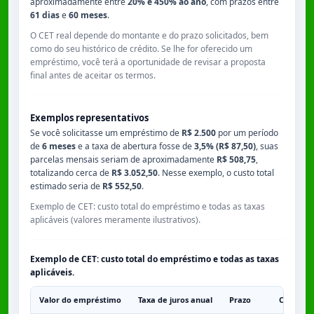
aproximadamente entre
20% e 450% ao ano
, com prazos entre
61 dias
e
60 meses
.
O CET real depende do montante e do prazo solicitados, bem
como do seu histórico de crédito. Se lhe for oferecido um
empréstimo, você terá a oportunidade de revisar a proposta
final antes de aceitar os termos.
Exemplos representativos
Se você solicitasse um empréstimo de
R$ 2.500
por um período
de
6 meses
e a taxa de abertura fosse de
3,5% (R$ 87,50)
, suas
parcelas mensais seriam de aproximadamente
R$ 508,75
,
totalizando cerca de
R$ 3.052,50
. Nesse exemplo, o custo total
estimado seria de
R$ 552,50
.
Exemplo de CET: custo total do empréstimo e todas as taxas
aplicáveis (valores meramente ilustrativos).
Exemplo de CET: custo total do empréstimo e todas as taxas
aplicáveis.
Valor do empréstimo
Taxa de juros anual
Prazo
Comissã