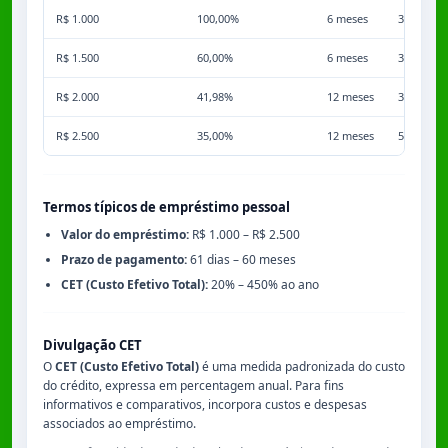
R$ 1.000
100,00%
6 meses
3,50%
R$ 1.500
60,00%
6 meses
3,50%
R$ 2.000
41,98%
12 meses
3,50%
R$ 2.500
35,00%
12 meses
5,00%
Termos típicos de empréstimo pessoal
Valor do empréstimo:
R$ 1.000 – R$ 2.500
Prazo de pagamento:
61 dias – 60 meses
CET (Custo Efetivo Total):
20% – 450% ao ano
Divulgação CET
O
CET (Custo Efetivo Total)
é uma medida padronizada do custo
do crédito, expressa em percentagem anual. Para fins
informativos e comparativos, incorpora custos e despesas
associados ao empréstimo.