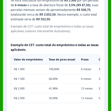
Se você solicitasse um empréstimo de
R$ 2.500
por um período
de
6 meses
e a taxa de abertura fosse de
3,5% (R$ 87,50)
, suas
parcelas mensais seriam de aproximadamente
R$ 508,75
,
totalizando cerca de
R$ 3.052,50
. Nesse exemplo, o custo total
estimado seria de
R$ 552,50
.
Exemplo de CET: custo total do empréstimo e todas as taxas
aplicáveis (valores meramente ilustrativos).
Exemplo de CET: custo total do empréstimo e todas as taxas
aplicáveis.
Valor do empréstimo
Taxa de juros anual
Prazo
Comissã
R$ 1.000
100,00%
6 meses
3,50%
R$ 1.500
60,00%
6 meses
3,50%
R$ 2.000
41,98%
12 meses
3,50%
R$ 2.500
35,00%
12 meses
5,00%