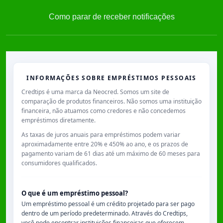
Como parar de receber notificações
INFORMAÇÕES SOBRE EMPRÉSTIMOS PESSOAIS
Credtips é uma marca da Neocred. Somos um site de
comparação de produtos financeiros. Não somos uma instituição
financeira, não atuamos como credores e não concedemos
empréstimos diretamente.
As taxas de juros anuais para empréstimos podem variar
aproximadamente entre
20% e 450% ao ano
, e os prazos de
pagamento variam de
61 dias
até um máximo de
60 meses
para
consumidores qualificados.
O que é um empréstimo pessoal?
Um empréstimo pessoal é um crédito projetado para ser pago
dentro de um período predeterminado. Através do Credtips,
você pode encontrar instituições financeiras que oferecem