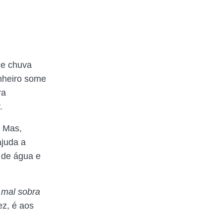
de chuva
inheiro some
ra
.
. Mas,
ajuda a
 de água e
 mal sobra
z, é aos