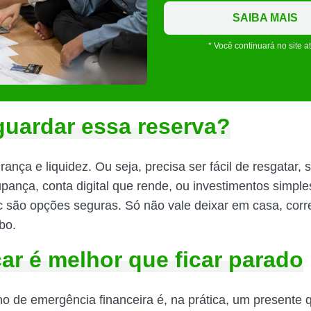
SAIBA MAIS
* Você continuará no site a
uardar essa reserva?
rança e liquidez. Ou seja, precisa ser fácil de resgatar,
upança, conta digital que rende, ou investimentos simpl
c são opções seguras. Só não vale deixar em casa, corr
bo.
r é melhor que ficar parado
no de emergência financeira é, na prática, um presente 