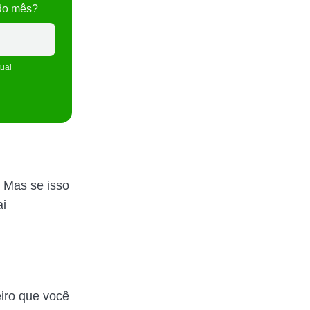
 do mês?
tual
 Mas se isso
ai
iro que você