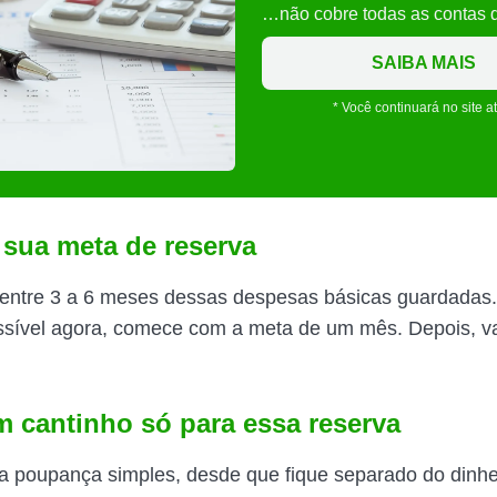
…não cobre todas as contas
SAIBA MAIS
* Você continuará no site a
 sua meta de reserva
r entre 3 a 6 meses dessas despesas básicas guardadas.
sível agora, comece com a meta de um mês. Depois, v
.
um cantinho só para essa reserva
 poupança simples, desde que fique separado do dinhe