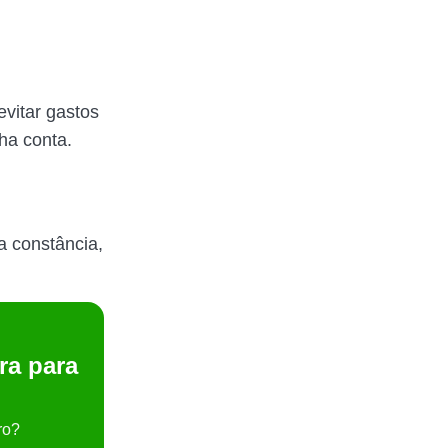
evitar gastos
ha conta.
a constância,
ra para
ro?