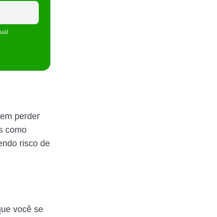
tual
 sem perder
es como
endo risco de
que você se