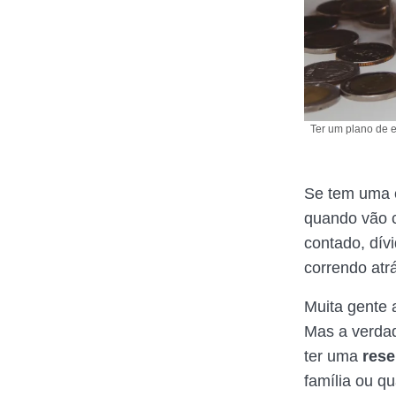
Ter um plano de e
Se tem uma c
quando vão 
contado, dív
correndo atrá
Muita gente
Mas a verdad
ter uma
rese
família ou q