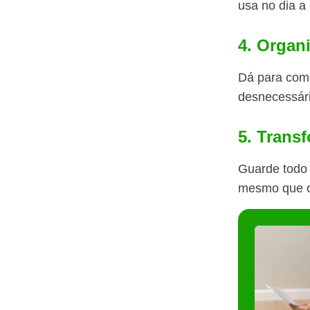
usa no dia a 
4. Organ
Dá para come
desnecessári
5. Trans
Guarde todo 
mesmo que o 