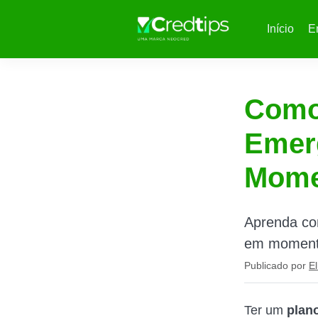
Início
E
Como
Emerg
Mome
Aprenda co
em momentos
Publicado por
El
Ter um
plan