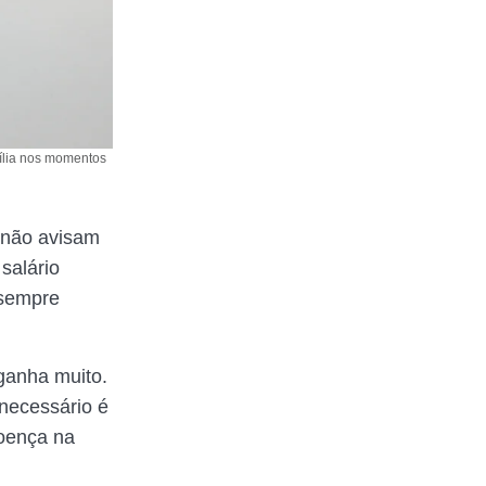
mília nos momentos
não avisam
 salário
 sempre
ganha muito.
necessário é
oença na