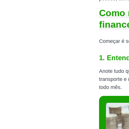
Como m
financ
Começar é se
1. Enten
Anote tudo q
transporte e
todo mês.