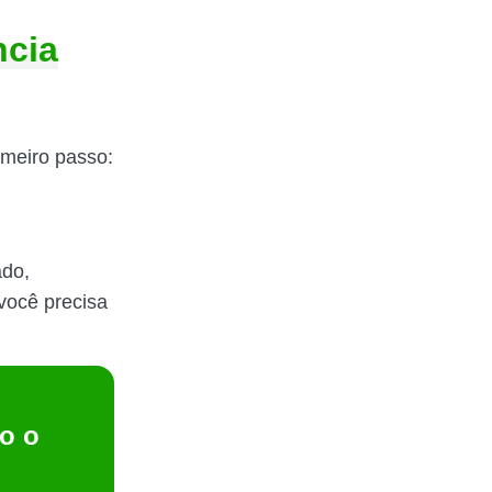
ncia
imeiro passo:
ado,
 você precisa
o o