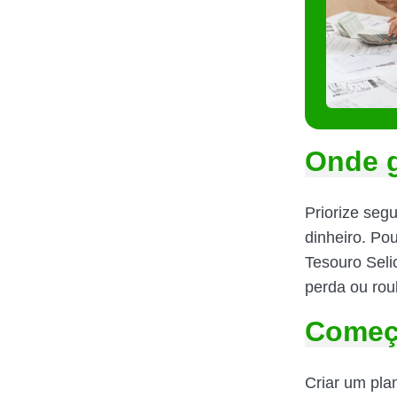
Onde g
Priorize segu
dinheiro. Po
Tesouro Seli
perda ou rou
Começa
Criar um pla