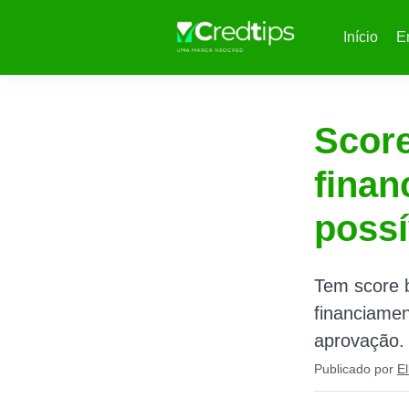
Início
E
Score
finan
possí
Tem score 
financiamen
aprovação.
Publicado por
El