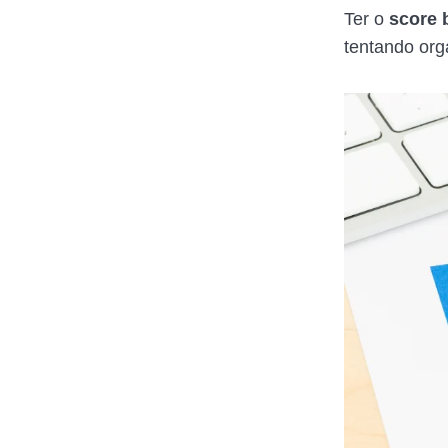
Ter o
score 
tentando orga