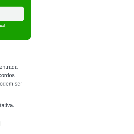
tual
entrada
cordos
 podem ser
ativa.
o