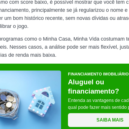
mo com score baixo, é possível mostrar que você tem 
inanciamento, principalmente se já regularizou o nome 
Ter um bom histórico recente, sem novas dívidas ou atra
librar o jogo.
 programas como o Minha Casa, Minha Vida costumam te
eis. Nesses casos, a análise pode ser mais flexível, jus
lias de renda mais baixa.
FINANCIAMENTO IMOBILIÁRIO
Aluguel ou
financiamento?
Entenda as vantagens de cad
qual pode fazer mais sentido 
SAIBA MAIS