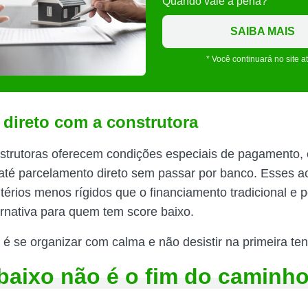
Quando vale a pena?
SAIBA MAIS
* Você continuará no site a
 direto com a construtora
trutoras oferecem condições especiais de pagamento, 
u até parcelamento direto sem passar por banco. Esses a
itérios menos rígidos que o financiamento tradicional e
rnativa para quem tem score baixo.
é se organizar com calma e não desistir na primeira tent
baixo não é o fim do caminh