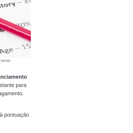
 Canva)
anciamento
istante para
pagamento.
 à pontuação