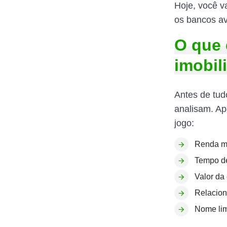
Hoje, você v
os bancos av
O que 
imobili
Antes de tud
analisam. Ape
jogo:
Renda m
Tempo de
Valor da
Relacio
Nome lim