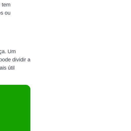
ê tem
os ou
nça. Um
ode dividir a
is útil