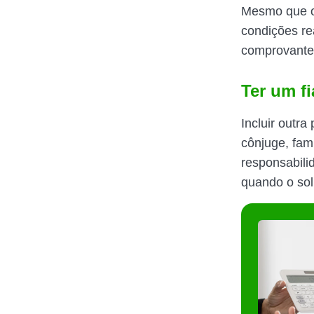
Mesmo que o 
condições rea
comprovante 
Ter um fi
Incluir outr
cônjuge, fam
responsabili
quando o soli