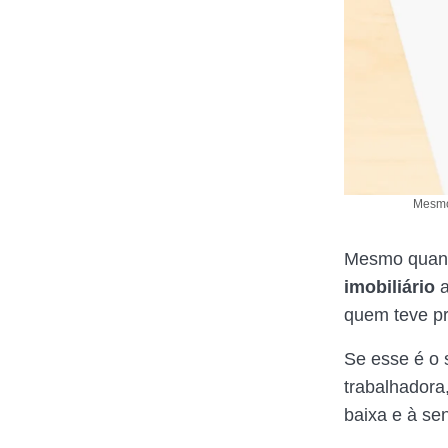
Mesmo 
Mesmo quan
imobiliário
a
quem teve pr
Se esse é o 
trabalhadora
baixa e à se