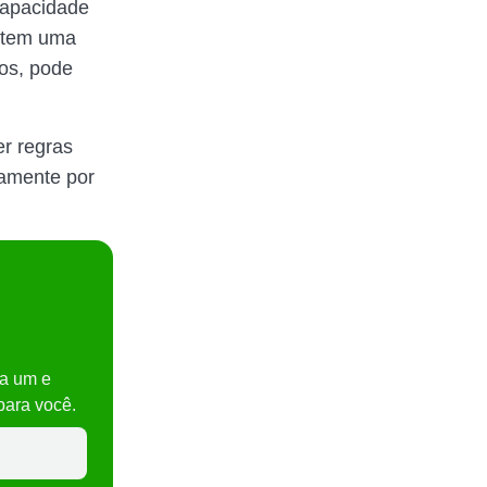
capacidade
e tem uma
sos, pode
r regras
tamente por
a um e
para você.