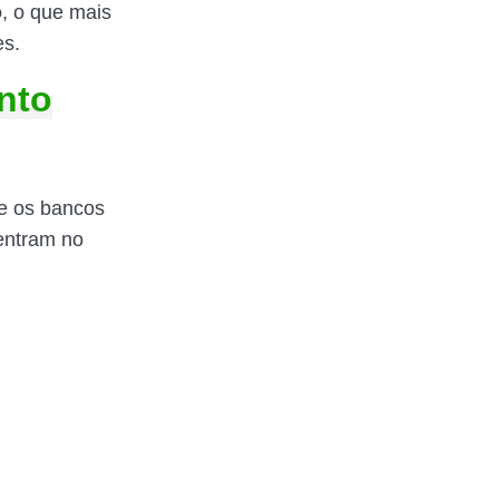
o
, o que mais
es.
nto
ue os bancos
 entram no