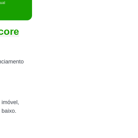
tual
core
nciamento
 imóvel,
 baixo.