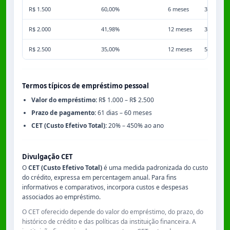
R$ 1.500
60,00%
6 meses
3,50%
R$ 2.000
41,98%
12 meses
3,50%
R$ 2.500
35,00%
12 meses
5,00%
Termos típicos de empréstimo pessoal
Valor do empréstimo:
R$ 1.000 – R$ 2.500
Prazo de pagamento:
61 dias – 60 meses
CET (Custo Efetivo Total):
20% – 450% ao ano
Divulgação CET
O
CET (Custo Efetivo Total)
é uma medida padronizada do custo
do crédito, expressa em percentagem anual. Para fins
informativos e comparativos, incorpora custos e despesas
associados ao empréstimo.
O CET oferecido depende do valor do empréstimo, do prazo, do
histórico de crédito e das políticas da instituição financeira. A