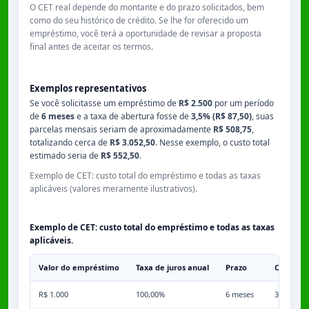
O CET real depende do montante e do prazo solicitados, bem
como do seu histórico de crédito. Se lhe for oferecido um
empréstimo, você terá a oportunidade de revisar a proposta
final antes de aceitar os termos.
Exemplos representativos
Se você solicitasse um empréstimo de
R$ 2.500
por um período
de
6 meses
e a taxa de abertura fosse de
3,5% (R$ 87,50)
, suas
parcelas mensais seriam de aproximadamente
R$ 508,75
,
totalizando cerca de
R$ 3.052,50
. Nesse exemplo, o custo total
estimado seria de
R$ 552,50
.
Exemplo de CET: custo total do empréstimo e todas as taxas
aplicáveis (valores meramente ilustrativos).
Exemplo de CET: custo total do empréstimo e todas as taxas
aplicáveis.
Valor do empréstimo
Taxa de juros anual
Prazo
Comissã
R$ 1.000
100,00%
6 meses
3,50%