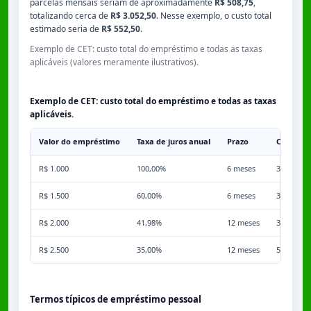
parcelas mensais seriam de aproximadamente
R$ 508,75
,
totalizando cerca de
R$ 3.052,50
. Nesse exemplo, o custo total
estimado seria de
R$ 552,50
.
Exemplo de CET: custo total do empréstimo e todas as taxas
aplicáveis (valores meramente ilustrativos).
Exemplo de CET: custo total do empréstimo e todas as taxas
aplicáveis.
Valor do empréstimo
Taxa de juros anual
Prazo
Comissã
R$ 1.000
100,00%
6 meses
3,50%
R$ 1.500
60,00%
6 meses
3,50%
R$ 2.000
41,98%
12 meses
3,50%
R$ 2.500
35,00%
12 meses
5,00%
Termos típicos de empréstimo pessoal