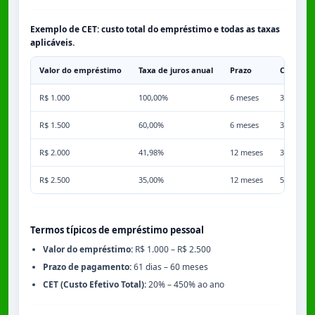
Exemplo de CET: custo total do empréstimo e todas as taxas
aplicáveis.
Valor do empréstimo
Taxa de juros anual
Prazo
Comissã
R$ 1.000
100,00%
6 meses
3,50%
R$ 1.500
60,00%
6 meses
3,50%
R$ 2.000
41,98%
12 meses
3,50%
R$ 2.500
35,00%
12 meses
5,00%
Termos típicos de empréstimo pessoal
Valor do empréstimo:
R$ 1.000 – R$ 2.500
Prazo de pagamento:
61 dias – 60 meses
CET (Custo Efetivo Total):
20% – 450% ao ano