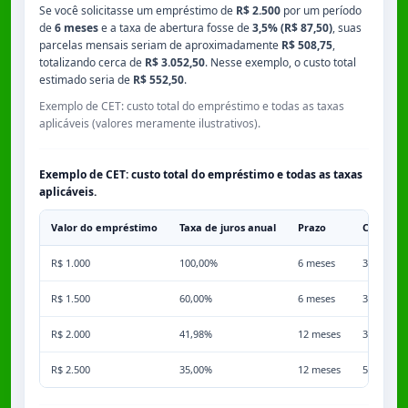
Se você solicitasse um empréstimo de
R$ 2.500
por um período
de
6 meses
e a taxa de abertura fosse de
3,5% (R$ 87,50)
, suas
parcelas mensais seriam de aproximadamente
R$ 508,75
,
totalizando cerca de
R$ 3.052,50
. Nesse exemplo, o custo total
estimado seria de
R$ 552,50
.
Exemplo de CET: custo total do empréstimo e todas as taxas
aplicáveis (valores meramente ilustrativos).
Exemplo de CET: custo total do empréstimo e todas as taxas
aplicáveis.
Valor do empréstimo
Taxa de juros anual
Prazo
Comissã
R$ 1.000
100,00%
6 meses
3,50%
R$ 1.500
60,00%
6 meses
3,50%
R$ 2.000
41,98%
12 meses
3,50%
R$ 2.500
35,00%
12 meses
5,00%