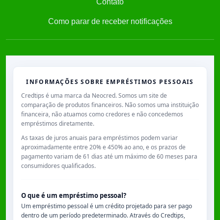
Contato
Como parar de receber notificações
INFORMAÇÕES SOBRE EMPRÉSTIMOS PESSOAIS
Credtips é uma marca da Neocred. Somos um site de
comparação de produtos financeiros. Não somos uma instituição
financeira, não atuamos como credores e não concedemos
empréstimos diretamente.
As taxas de juros anuais para empréstimos podem variar
aproximadamente entre
20% e 450% ao ano
, e os prazos de
pagamento variam de
61 dias
até um máximo de
60 meses
para
consumidores qualificados.
O que é um empréstimo pessoal?
Um empréstimo pessoal é um crédito projetado para ser pago
dentro de um período predeterminado. Através do Credtips,