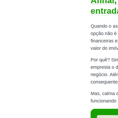
Afinal
entrad
Quando o ass
opção não é 
financeiras 
valor do imóv
Por quê? Sim
empresta o d
negócio. Além
consequentem
Mas, calma a
funcionando