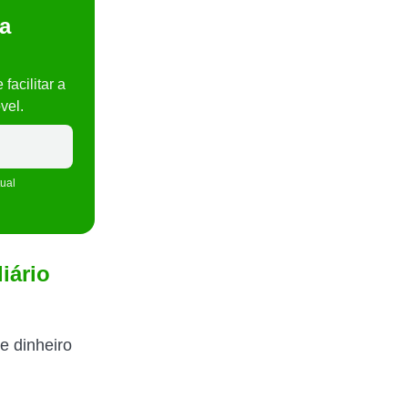
a
acilitar a
vel.
tual
iário
e dinheiro