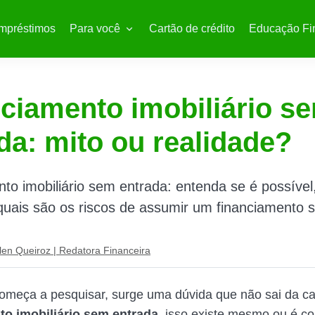
mpréstimos
Para você
Cartão de crédito
Educação Fi
ciamento imobiliário s
da: mito ou realidade?
to imobiliário sem entrada: entenda se é possíve
quais são os riscos de assumir um financiamento 
len Queiroz | Redatora Financeira
meça a pesquisar, surge uma dúvida que não sai da c
to imobiliário sem entrada,
isso existe mesmo ou é c