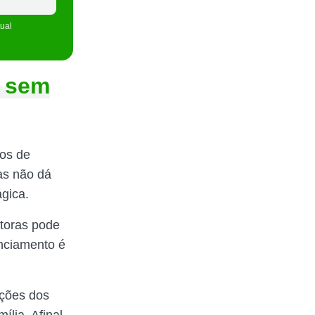
tual
o sem
tos de
as não dá
ágica.
utoras pode
nciamento é
ições dos