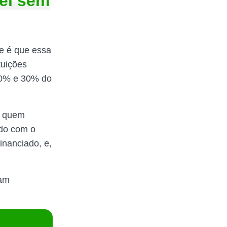
vel sem
de é que essa
tuições
 10% e 30% do
a quem
ido com o
inanciado, e,
bam