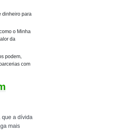
 dinheiro para
 como o Minha
alor da
os podem,
 parcerias com
em
a que a dívida
aga mais