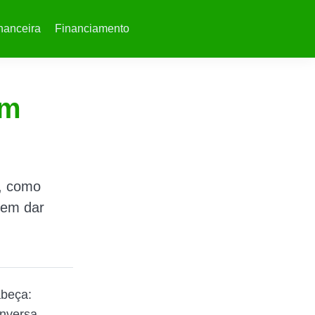
nanceira
Financiamento
em
l, como
sem dar
abeça:
onversa