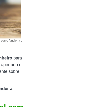
a como funciona e
inheiro
para
o apertado e
ente sobre
nder a