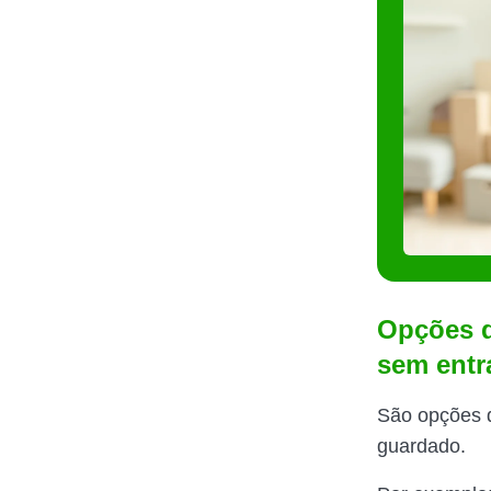
Opções d
sem entr
São opções q
guardado.