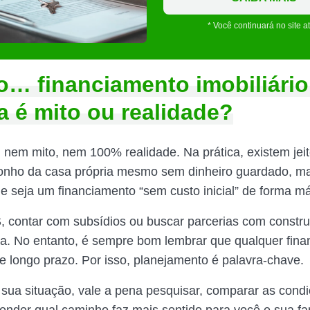
* Você continuará no site a
o… financiamento imobiliári
a é mito ou realidade?
: nem mito, nem 100% realidade. Na prática, existem jei
 sonho da casa própria mesmo sem dinheiro guardado, m
ue seja um financiamento “sem custo inicial” de forma m
 contar com subsídios ou buscar parcerias com constr
a. No entanto, é sempre bom lembrar que qualquer fina
e longo prazo. Por isso, planejamento é palavra-chave.
r sua situação, vale a pena pesquisar, comparar as cond