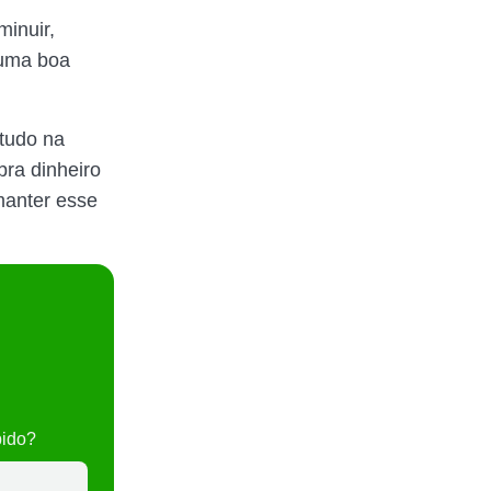
inuir,
 uma boa
 tudo na
bra dinheiro
manter esse
pido?