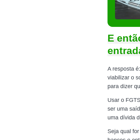
E entã
entrad
A resposta é
viabilizar o
para dizer q
Usar o FGTS,
ser uma saíd
uma dívida d
Seja qual fo