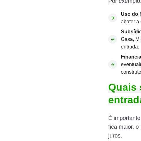
Por exemplo
Uso do 
abater a 
Subsídi
Casa, Mi
entrada.
Financi
eventual
construt
Quais 
entrad
É importante 
fica maior, 
juros.