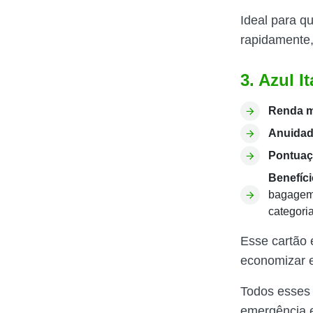
Ideal para q
rapidamente,
3. Azul I
Renda m
Anuidad
Pontuaç
Benefíci
bagagem 
categori
Esse cartão 
economizar e
Todos esses 
emergência e