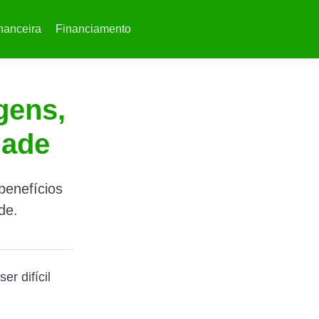
nanceira
Financiamento
gens,
dade
benefícios
de.
er difícil