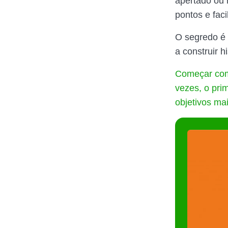
apertado ou n
pontos e faci
O segredo é 
a construir h
Começar com
vezes, o pri
objetivos ma