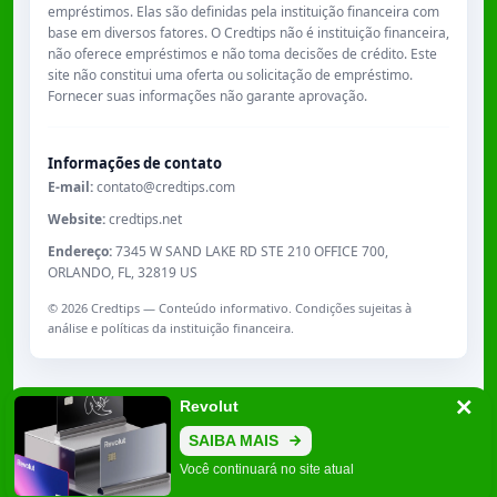
empréstimos. Elas são definidas pela instituição financeira com
base em diversos fatores. O Credtips não é instituição financeira,
não oferece empréstimos e não toma decisões de crédito. Este
site não constitui uma oferta ou solicitação de empréstimo.
Fornecer suas informações não garante aprovação.
Informações de contato
E-mail:
contato@credtips.com
Website:
credtips.net
Endereço:
7345 W SAND LAKE RD STE 210 OFFICE 700,
ORLANDO, FL, 32819 US
©
2026
Credtips — Conteúdo informativo. Condições sujeitas à
análise e políticas da instituição financeira.
Revolut
SAIBA MAIS
7345 W SAND LAKE RD STE 210 OFFICE 700, ORLANDO, FL, 32819 US
Você continuará no site atual
GRIDE HOLDING, LLC EIN 35-2691778
contato@credtips.com