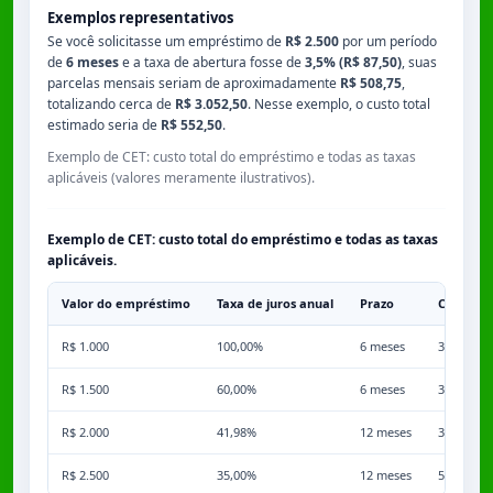
Exemplos representativos
Se você solicitasse um empréstimo de
R$ 2.500
por um período
de
6 meses
e a taxa de abertura fosse de
3,5% (R$ 87,50)
, suas
parcelas mensais seriam de aproximadamente
R$ 508,75
,
totalizando cerca de
R$ 3.052,50
. Nesse exemplo, o custo total
estimado seria de
R$ 552,50
.
Exemplo de CET: custo total do empréstimo e todas as taxas
aplicáveis (valores meramente ilustrativos).
Exemplo de CET: custo total do empréstimo e todas as taxas
aplicáveis.
Valor do empréstimo
Taxa de juros anual
Prazo
Comissã
R$ 1.000
100,00%
6 meses
3,50%
R$ 1.500
60,00%
6 meses
3,50%
R$ 2.000
41,98%
12 meses
3,50%
R$ 2.500
35,00%
12 meses
5,00%