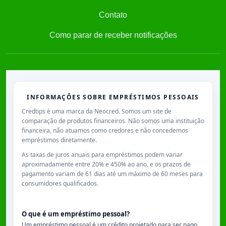
Contato
Como parar de receber notificações
INFORMAÇÕES SOBRE EMPRÉSTIMOS PESSOAIS
Credtips é uma marca da Neocred. Somos um site de
comparação de produtos financeiros. Não somos uma instituição
financeira, não atuamos como credores e não concedemos
empréstimos diretamente.
As taxas de juros anuais para empréstimos podem variar
aproximadamente entre
20% e 450% ao ano
, e os prazos de
pagamento variam de
61 dias
até um máximo de
60 meses
para
consumidores qualificados.
O que é um empréstimo pessoal?
Um empréstimo pessoal é um crédito projetado para ser pago