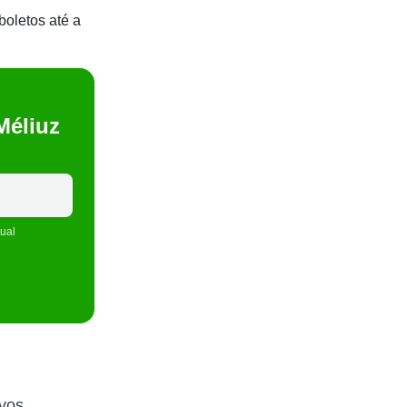
boletos até a
Méliuz
tual
ivos