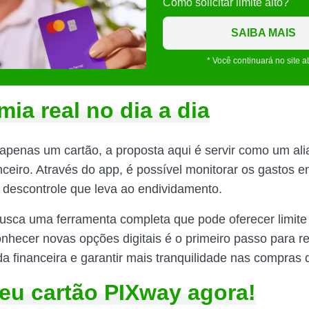
Como solicitar limite alto?
SAIBA MAIS
* Você continuará no site a
ia real no dia a dia
apenas um cartão, a proposta aqui é servir como um ali
nceiro. Através do app, é possível monitorar os gastos e
o descontrole que leva ao endividamento.
sca uma ferramenta completa que pode oferecer limite
onhecer novas opções digitais é o primeiro passo para r
da financeira e garantir mais tranquilidade nas compras
eu cartão PIXway agora!