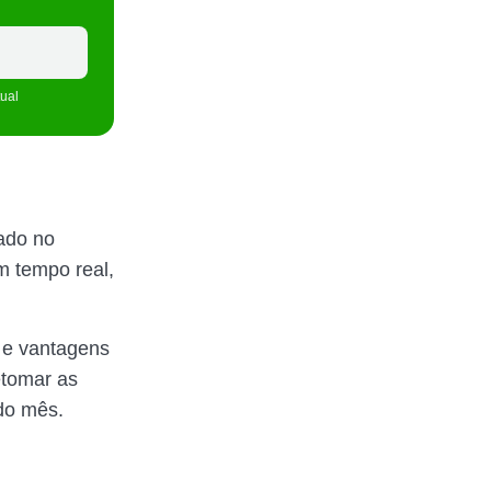
tual
ado no
m tempo real,
 e vantagens
etomar as
 do mês.