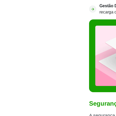
Gestão D
recarga d
Seguranç
A segurança 