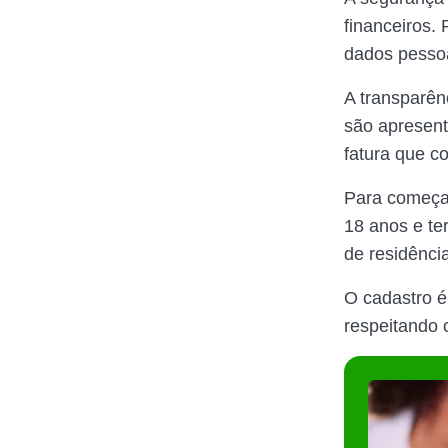
financeiros. 
dados pessoa
A transparên
são apresent
fatura que c
Para começar
18 anos e t
de residênci
O cadastro é 
respeitando 