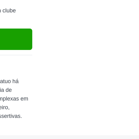
m clube
 atuo há
ia de
omplexas em
iro,
sertivas.