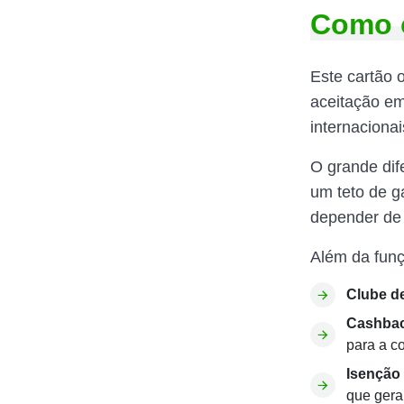
Como o
Este cartão 
aceitação em
internaciona
O grande dife
um teto de g
depender de
Além da funç
Clube de
Cashbac
para a co
Isenção
que gera