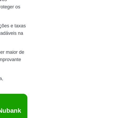
proteger os
ções e taxas
radáveis na
er maior de
mprovante
a,
 Nubank