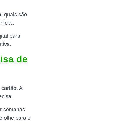
, quais são
nicial.
ital para
tiva.
isa de
 cartão. A
ecisa.
ar semanas
e olhe para o