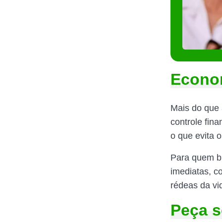
Econom
Mais do que 
controle fina
o que evita 
Para quem bu
imediatas, c
rédeas da vi
Peça s