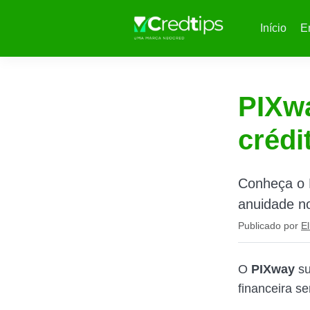
Início
E
PIXwa
crédi
Conheça o 
anuidade no
Publicado por
El
O
PIXway
su
financeira s