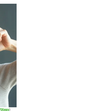
PIXway
)