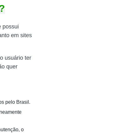
?
e possui
anto em sites
o usuário ter
ão quer
s pelo Brasil.
taneamente
nutenção, o