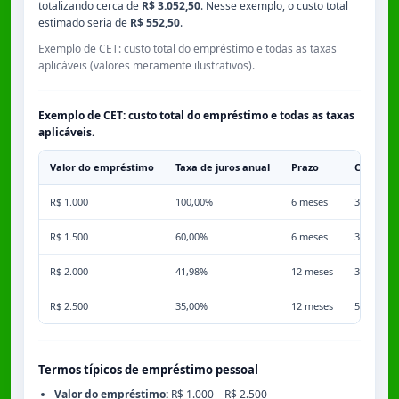
totalizando cerca de
R$ 3.052,50
. Nesse exemplo, o custo total
estimado seria de
R$ 552,50
.
Exemplo de CET: custo total do empréstimo e todas as taxas
aplicáveis (valores meramente ilustrativos).
Exemplo de CET: custo total do empréstimo e todas as taxas
aplicáveis.
Valor do empréstimo
Taxa de juros anual
Prazo
Comissã
R$ 1.000
100,00%
6 meses
3,50%
R$ 1.500
60,00%
6 meses
3,50%
R$ 2.000
41,98%
12 meses
3,50%
R$ 2.500
35,00%
12 meses
5,00%
Termos típicos de empréstimo pessoal
Valor do empréstimo:
R$ 1.000 – R$ 2.500