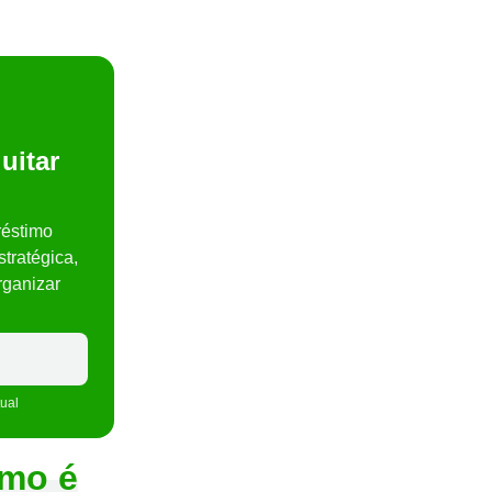
uitar
éstimo
stratégica,
organizar
tual
imo é