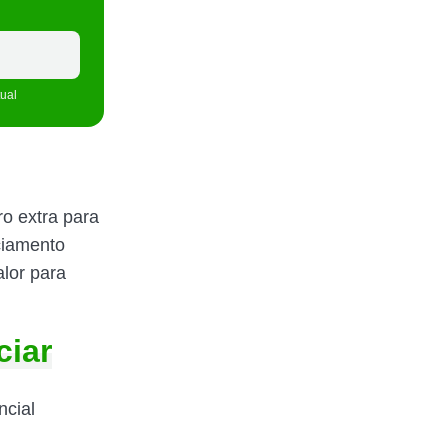
.
tual
o extra para
ciamento
lor para
ciar
ncial