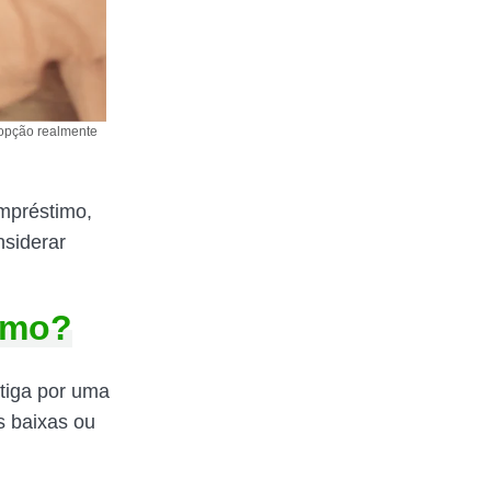
 opção realmente
mpréstimo,
nsiderar
timo?
tiga por uma
s baixas ou