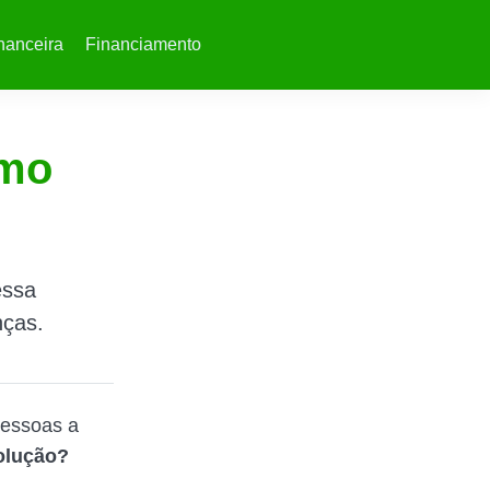
nanceira
Financiamento
imo
essa
nças.
pessoas a
olução?