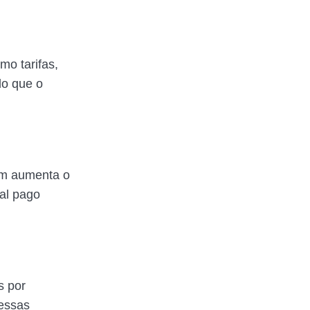
mo tarifas,
do que o
ém aumenta o
tal pago
s por
 essas