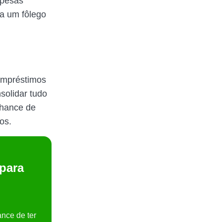
spesas
a um fôlego
empréstimos
solidar tudo
chance de
os.
 para
nce de ter