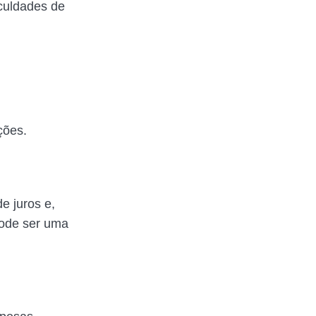
culdades de
ações.
e juros e,
pode ser uma