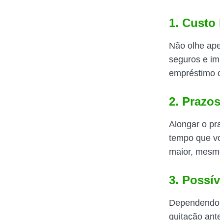
1. Custo 
Não olhe ape
seguros e im
empréstimo o
2. Prazo
Alongar o p
tempo que vo
maior, mesm
3. Possív
Dependendo d
quitação ante