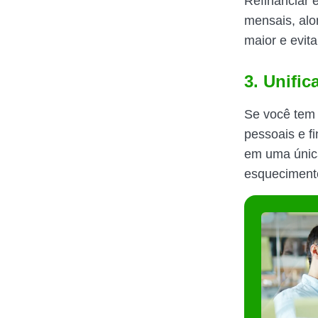
Refinanciar 
mensais, al
maior e evita
3. Unific
Se você tem 
pessoais e f
em uma única 
esquecimento