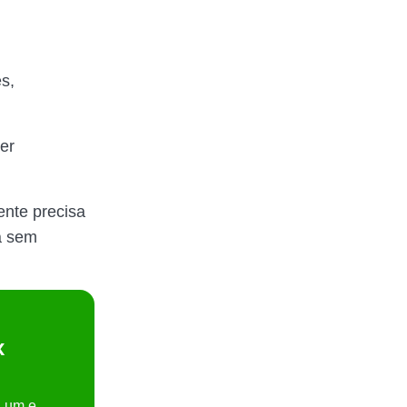
es,
er
ente precisa
ra sem
x
a um e