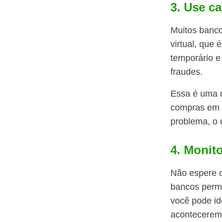
3. Use ca
Muitos banco
virtual, que
temporário e
fraudes.
Essa é uma d
compras em s
problema, o c
4. Monit
Não espere c
bancos permi
você pode id
acontecerem