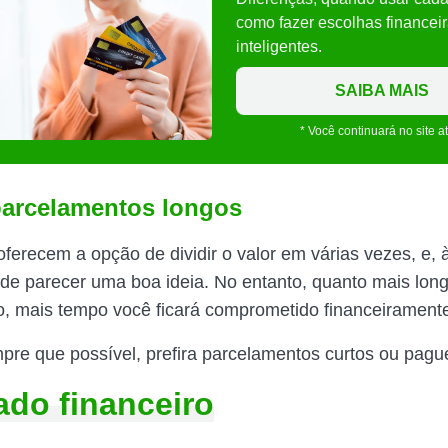
como fazer escolhas financei
inteligentes.
SAIBA MAIS
* Você continuará no site a
 parcelamentos longos
oferecem a opção de dividir o valor em várias vezes, e, 
pode parecer uma boa ideia. No entanto, quanto mais long
, mais tempo você ficará comprometido financeirament
mpre que possível, prefira parcelamentos curtos ou pague
ado financeiro