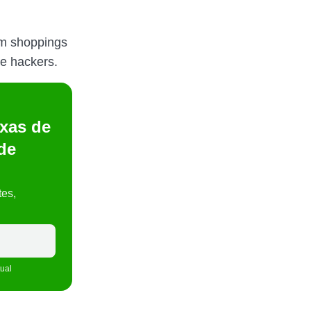
em shoppings
de hackers.
xas de
de
tes,
tual