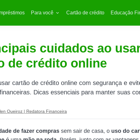
mpréstimos
Para você
Cartão de crédito
Educação Fi
ncipais cuidados ao usa
o de crédito online
sar cartão de crédito online com segurança e evit
financeiras. Dicas essenciais para manter suas c
len Queiroz | Redatora Financeira
idade de fazer compras
sem sair de casa, o
uso do car
ne
é uma
mão na roda
. Porém, junto com as vantagens