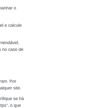
mpanhar o
el e calcule
omendável,
s no caso de
ram. Por
alquer site.
rifique se há
tps”, o que