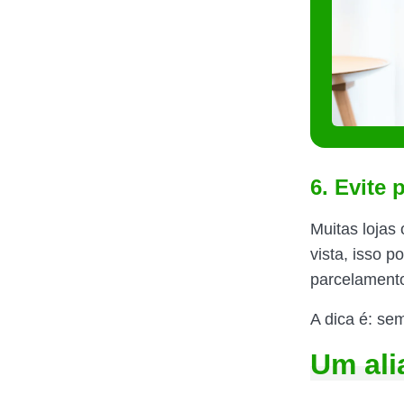
6. Evite
Muitas lojas 
vista, isso 
parcelamento
A dica é: se
Um ali