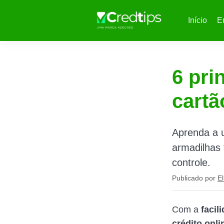
Início
E
6 pri
cartã
Aprenda a u
armadilhas 
controle.
Publicado por
El
Com a
facil
crédito onli