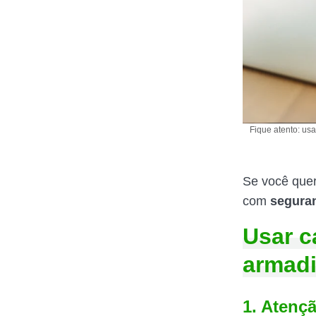
Fique atento: usa
Se você que
com
segura
Usar c
armadi
1. Atençã