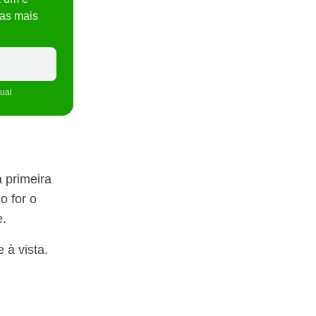
ras mais
tual
à primeira
o for o
e.
 à vista.