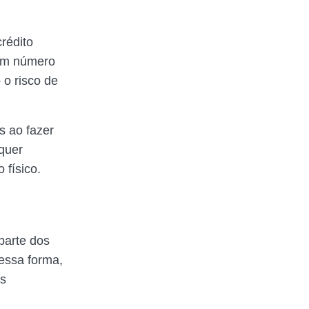
rédito
 um número
 o risco de
s ao fazer
quer
 físico.
parte dos
essa forma,
as