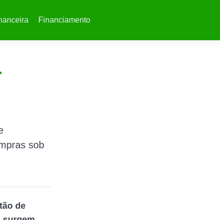
nanceira
Financiamento
r
e
ompras sob
tão de
,
surgem