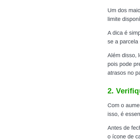
Um dos maior
limite dispon
A dica é sim
se a parcela
Além disso, 
pois pode pr
atrasos no 
2. Verifi
Com o aument
isso, é essen
Antes de fec
o ícone de c