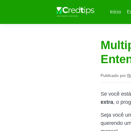
Início
E
Multi
Ente
Publicado por
R
Se você est
extra
, o pr
Seja você um
querendo um