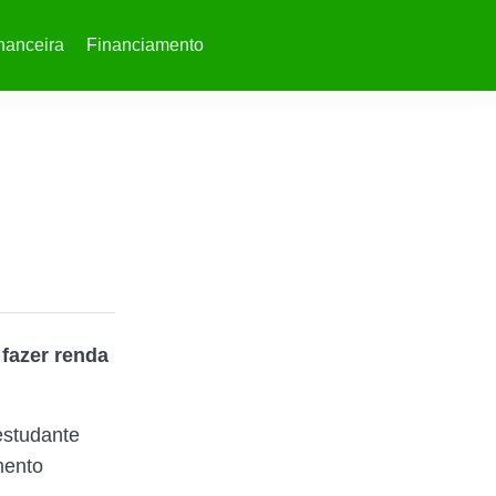
nanceira
Financiamento
 fazer renda
estudante
mento