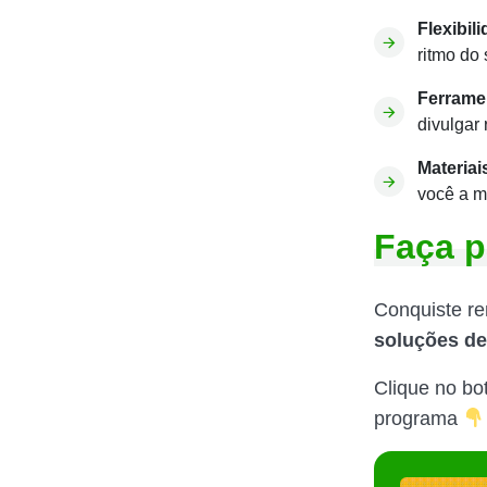
Flexibil
ritmo do 
Ferrame
divulgar
Materiai
você a m
Faça p
Conquiste re
soluções de
Clique no bo
programa