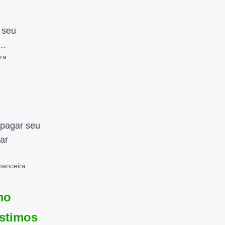
 seu
..
ira
 pagar seu
ar
nanceira
mo
éstimos