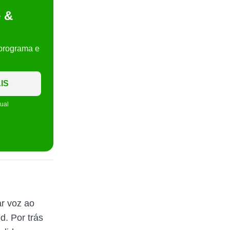
e &
 programa e
IS
tual
r voz ao
d. Por trás