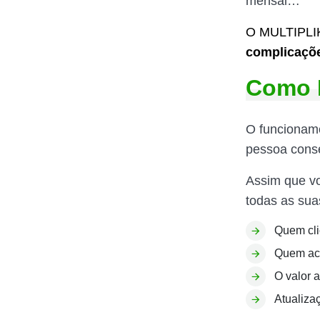
mensal…
O MULTIPLIK
complicaçõ
Como 
O funcionam
pessoa conse
Assim que v
todas as sua
Quem cli
Quem ace
O valor 
Atualiza