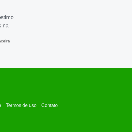
éstimo
s na
nceira
e
Termos de uso
Contato