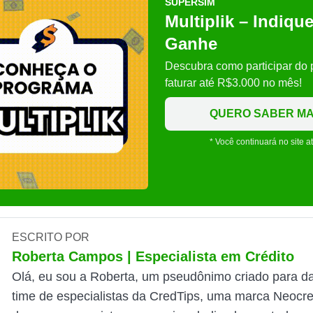
SUPERSIM
Multiplik – Indiqu
Ganhe
Descubra como participar do
faturar até R$3.000 no mês!
QUERO SABER MA
* Você continuará no site a
ESCRITO POR
Roberta Campos | Especialista em Crédito
Olá, eu sou a Roberta, um pseudônimo criado para da
time de especialistas da CredTips, uma marca Neocre