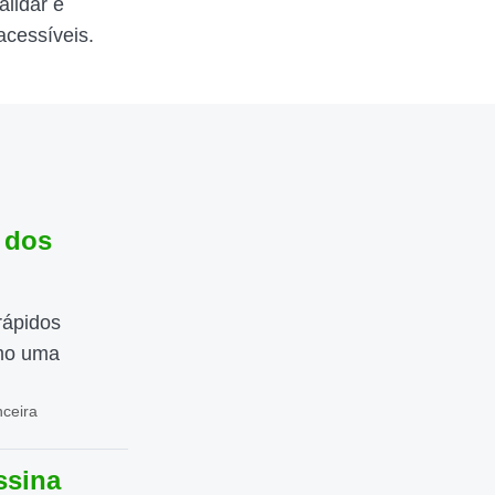
alidar e
acessíveis.
 dos
rápidos
mo uma
nceira
ssina