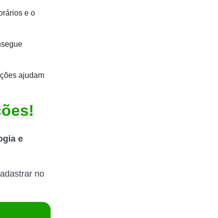
rários e o
onsegue
tações ajudam
ções!
ogia e
adastrar no