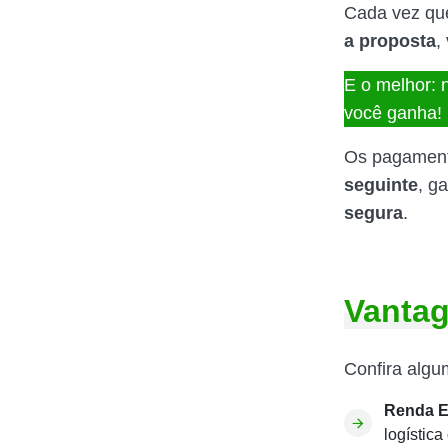
Cada vez qu
a proposta
,
E o melhor: 
você ganha!
Os pagament
seguinte
, g
segura
.
Vantag
Confira algu
Renda E
logístic