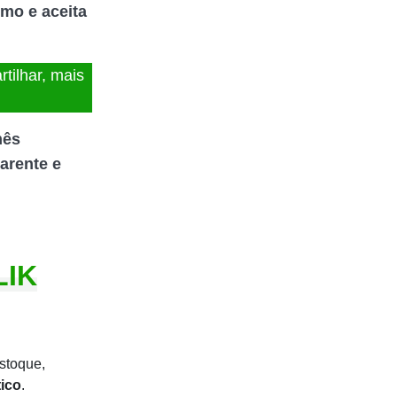
mo e aceita
tilhar, mais
mês
arente e
LIK
stoque,
tico
.