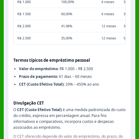
R$ 1.000
100,00%
6 meses
3,50%
R$ 1.500
60,00%
6 meses
3,50%
R$ 2.000
41,98%
12 meses
3,50%
R$ 2.500
35,00%
12 meses
5,00%
Termos típicos de empréstimo pessoal
Valor do empréstimo:
R$ 1.000 – R$ 2.500
Prazo de pagamento:
61 dias – 60 meses
CET (Custo Efetivo Total):
20% – 450% ao ano
Divulgação CET
O
CET (Custo Efetivo Total)
é uma medida padronizada do custo
do crédito, expressa em percentagem anual. Para fins
informativos e comparativos, incorpora custos e despesas
associados ao empréstimo.
O CET oferecido depende do valor do empréstimo, do prazo, do