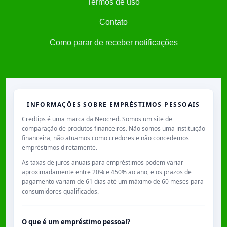
Termos de uso
Contato
Como parar de receber notificações
INFORMAÇÕES SOBRE EMPRÉSTIMOS PESSOAIS
Credtips é uma marca da Neocred. Somos um site de
comparação de produtos financeiros. Não somos uma instituição
financeira, não atuamos como credores e não concedemos
empréstimos diretamente.
As taxas de juros anuais para empréstimos podem variar
aproximadamente entre
20% e 450% ao ano
, e os prazos de
pagamento variam de
61 dias
até um máximo de
60 meses
para
consumidores qualificados.
O que é um empréstimo pessoal?