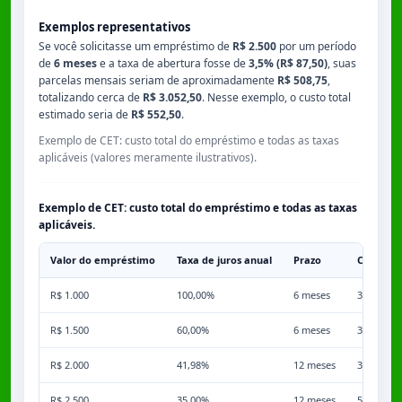
Exemplos representativos
Se você solicitasse um empréstimo de
R$ 2.500
por um período
de
6 meses
e a taxa de abertura fosse de
3,5% (R$ 87,50)
, suas
parcelas mensais seriam de aproximadamente
R$ 508,75
,
totalizando cerca de
R$ 3.052,50
. Nesse exemplo, o custo total
estimado seria de
R$ 552,50
.
Exemplo de CET: custo total do empréstimo e todas as taxas
aplicáveis (valores meramente ilustrativos).
Exemplo de CET: custo total do empréstimo e todas as taxas
aplicáveis.
Valor do empréstimo
Taxa de juros anual
Prazo
Comissã
R$ 1.000
100,00%
6 meses
3,50%
R$ 1.500
60,00%
6 meses
3,50%
R$ 2.000
41,98%
12 meses
3,50%
R$ 2.500
35,00%
12 meses
5,00%