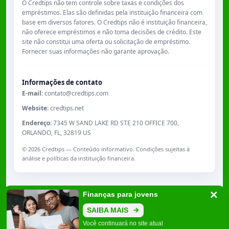
O Credtips não tem controle sobre taxas e condições dos
empréstimos. Elas são definidas pela instituição financeira com
base em diversos fatores. O Credtips não é instituição financeira,
não oferece empréstimos e não toma decisões de crédito. Este
site não constitui uma oferta ou solicitação de empréstimo.
Fornecer suas informações não garante aprovação.
Informações de contato
E-mail:
contato@credtips.com
Website:
credtips.net
Endereço:
7345 W SAND LAKE RD STE 210 OFFICE 700,
ORLANDO, FL, 32819 US
©
2026
Credtips — Conteúdo informativo. Condições sujeitas à
análise e políticas da instituição financeira.
Finanças para jovens
SAIBA MAIS
7345 W SAND LAKE RD STE 210 OFFICE 700, ORLANDO, FL, 32819 US
Você continuará no site atual