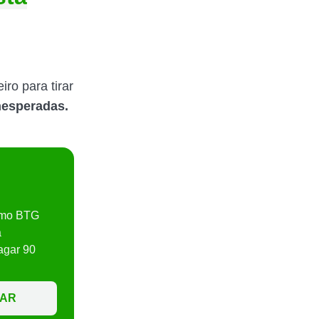
o para tirar
nesperadas.
timo BTG
a
agar 90
TAR