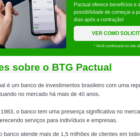
Pactual oferece benefícios e 
possibilidade de começar a p
dias após a contração!
VER COMO SOLICI
* Você continuará no site a
es sobre o BTG Pactual
l é um banco de investimentos brasileiro com uma rep
tuando no mercado há mais de 40 anos.
983, o banco tem uma presença significativa no merc
oferecendo serviços para indivíduos e empresas.
o banco atende mais de 1,5 milhões de clientes em todo 