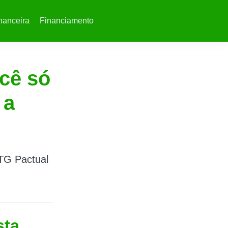
nanceira
Financiamento
cê só
 a
TG Pactual
sta