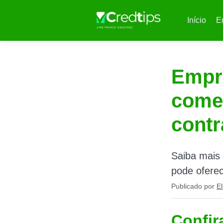
Início
E
Empr
começ
contr
Saiba mais
pode oferec
Publicado por
El
Confir