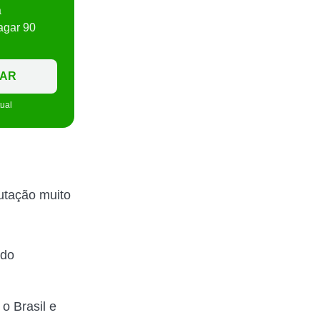
a
agar 90
TAR
tual
utação muito
ado
o Brasil e