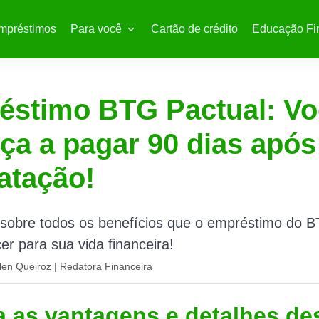
mpréstimos
Para você
Cartão de crédito
Educação Fi
éstimo BTG Pactual: Vo
a a pagar 90 dias após
atação!
 sobre todos os benefícios que o empréstimo do B
er para sua vida financeira!
len Queiroz | Redatora Financeira
a as vantagens e detalhes de