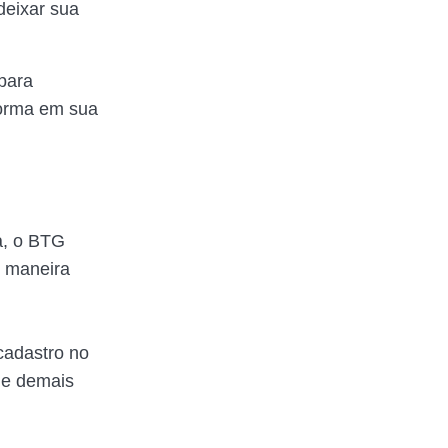
deixar sua
 para
forma em sua
a, o BTG
e maneira
cadastro no
 e demais