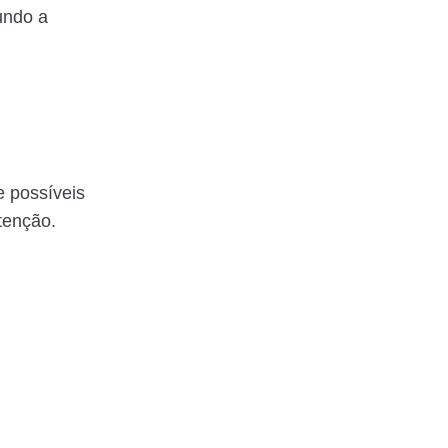
undo a
 possíveis
tenção.