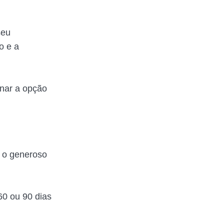
seu
o e a
onar a opção
 o generoso
60 ou 90 dias