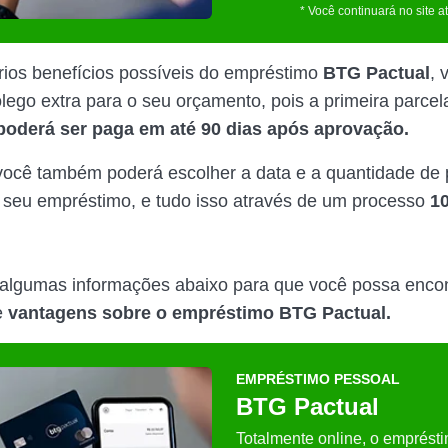
* Você continuará no site a
rios benefícios possíveis do empréstimo
BTG Pactual
, 
lego extra para o seu orçamento, pois a primeira parce
poderá ser paga em até 90 dias após aprovação.
você também poderá escolher a data e a quantidade de 
 seu empréstimo, e tudo isso através de um processo
1
algumas informações abaixo para que você possa encon
e
vantagens sobre o empréstimo BTG Pactual.
EMPRÉSTIMO PESSOAL
BTG Pactual
Totalmente online, o emprés