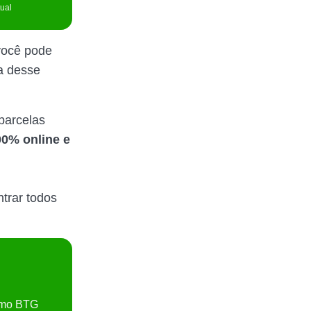
tual
você pode
la desse
parcelas
00% online e
trar todos
timo BTG