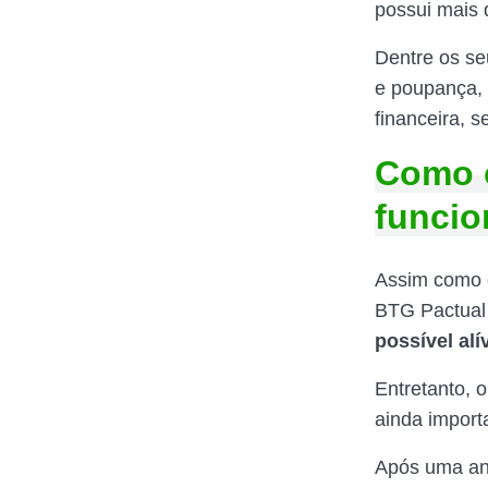
possui mais d
Dentre os se
e poupança, 
financeira, s
Como 
funcio
Assim como o
BTG Pactual 
possível al
Entretanto, 
ainda import
Após uma aná