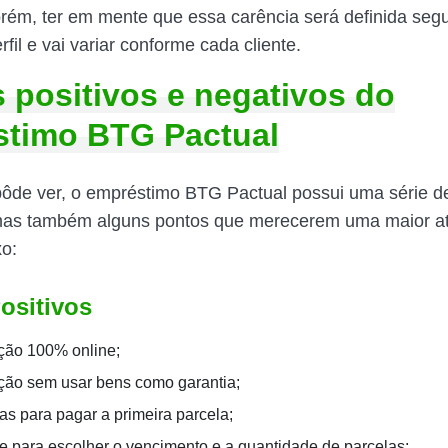
orém, ter em mente que essa carência será definida seg
rfil e vai variar conforme cada cliente.
 positivos e negativos do
stimo BTG Pactual
de ver, o empréstimo BTG Pactual possui uma série de
 mas também alguns pontos que merecerem uma maior a
xo:
ositivos
ção 100% online;
ção sem usar bens como garantia;
as para pagar a primeira parcela;
e para escolher o vencimento e a quantidade de parcelas;