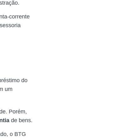
stração.
nta-corrente
ssessoria
préstimo do
am um
ade. Porém,
ntia
de bens.
ado, o BTG