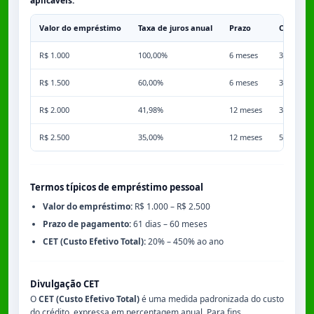
aplicáveis.
Valor do empréstimo
Taxa de juros anual
Prazo
Comissã
R$ 1.000
100,00%
6 meses
3,50%
R$ 1.500
60,00%
6 meses
3,50%
R$ 2.000
41,98%
12 meses
3,50%
R$ 2.500
35,00%
12 meses
5,00%
Termos típicos de empréstimo pessoal
Valor do empréstimo:
R$ 1.000 – R$ 2.500
Prazo de pagamento:
61 dias – 60 meses
CET (Custo Efetivo Total):
20% – 450% ao ano
Divulgação CET
O
CET (Custo Efetivo Total)
é uma medida padronizada do custo
do crédito, expressa em percentagem anual. Para fins