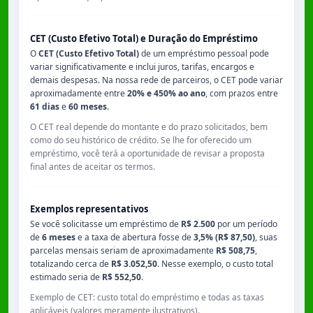
CET (Custo Efetivo Total) e Duração do Empréstimo
O
CET (Custo Efetivo Total)
de um empréstimo pessoal pode
variar significativamente e inclui juros, tarifas, encargos e
demais despesas. Na nossa rede de parceiros, o CET pode variar
aproximadamente entre
20% e 450% ao ano
, com prazos entre
61 dias
e
60 meses
.
O CET real depende do montante e do prazo solicitados, bem
como do seu histórico de crédito. Se lhe for oferecido um
empréstimo, você terá a oportunidade de revisar a proposta
final antes de aceitar os termos.
Exemplos representativos
Se você solicitasse um empréstimo de
R$ 2.500
por um período
de
6 meses
e a taxa de abertura fosse de
3,5% (R$ 87,50)
, suas
parcelas mensais seriam de aproximadamente
R$ 508,75
,
totalizando cerca de
R$ 3.052,50
. Nesse exemplo, o custo total
estimado seria de
R$ 552,50
.
Exemplo de CET: custo total do empréstimo e todas as taxas
aplicáveis (valores meramente ilustrativos).