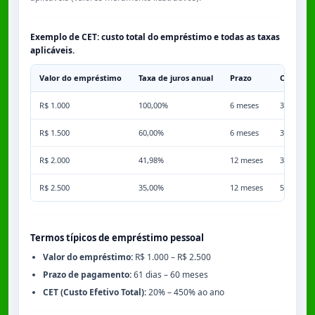
Exemplo de CET: custo total do empréstimo e todas as taxas
aplicáveis.
Valor do empréstimo
Taxa de juros anual
Prazo
Comissã
R$ 1.000
100,00%
6 meses
3,50%
R$ 1.500
60,00%
6 meses
3,50%
R$ 2.000
41,98%
12 meses
3,50%
R$ 2.500
35,00%
12 meses
5,00%
Termos típicos de empréstimo pessoal
Valor do empréstimo:
R$ 1.000 – R$ 2.500
Prazo de pagamento:
61 dias – 60 meses
CET (Custo Efetivo Total):
20% – 450% ao ano