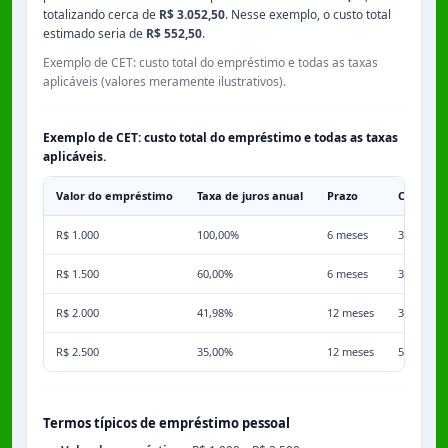
totalizando cerca de
R$ 3.052,50
. Nesse exemplo, o custo total
estimado seria de
R$ 552,50
.
Exemplo de CET: custo total do empréstimo e todas as taxas
aplicáveis (valores meramente ilustrativos).
Exemplo de CET: custo total do empréstimo e todas as taxas
aplicáveis.
Valor do empréstimo
Taxa de juros anual
Prazo
Comissã
R$ 1.000
100,00%
6 meses
3,50%
R$ 1.500
60,00%
6 meses
3,50%
R$ 2.000
41,98%
12 meses
3,50%
R$ 2.500
35,00%
12 meses
5,00%
Termos típicos de empréstimo pessoal