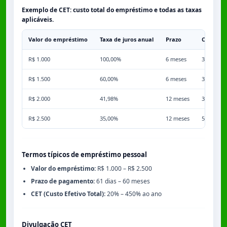
Exemplo de CET: custo total do empréstimo e todas as taxas
aplicáveis.
Valor do empréstimo
Taxa de juros anual
Prazo
Comissã
R$ 1.000
100,00%
6 meses
3,50%
R$ 1.500
60,00%
6 meses
3,50%
R$ 2.000
41,98%
12 meses
3,50%
R$ 2.500
35,00%
12 meses
5,00%
Termos típicos de empréstimo pessoal
Valor do empréstimo:
R$ 1.000 – R$ 2.500
Prazo de pagamento:
61 dias – 60 meses
CET (Custo Efetivo Total):
20% – 450% ao ano
Divulgação CET