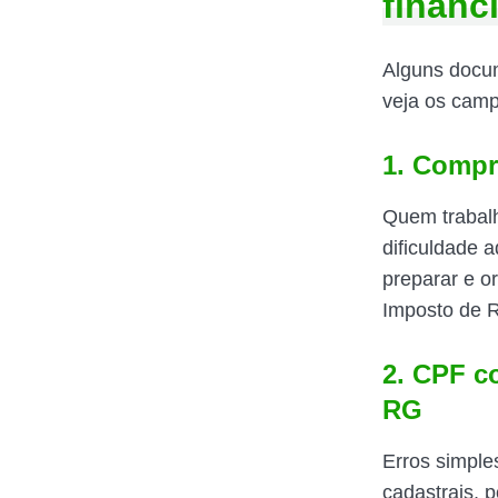
financ
Alguns docum
veja os cam
1. Compr
Quem trabalh
dificuldade 
preparar e o
Imposto de R
2. CPF c
RG
Erros simpl
cadastrais, 