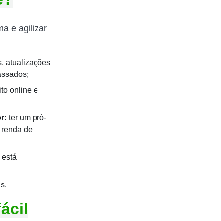
a e agilizar
, atualizações
assados;
to online e
r:
ter um pró-
r renda de
 está
s.
ácil