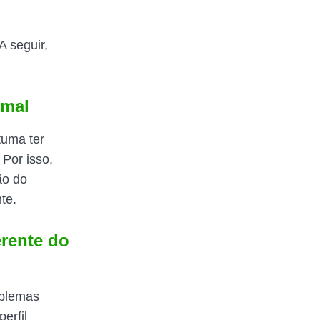
 seguir,
rmal
tuma ter
 Por isso,
ão do
te.
rente do
oblemas
erfil