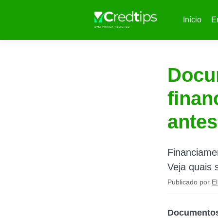
Início
E
Docu
finan
antes
Financiame
Veja quais 
Publicado por
El
Documentos