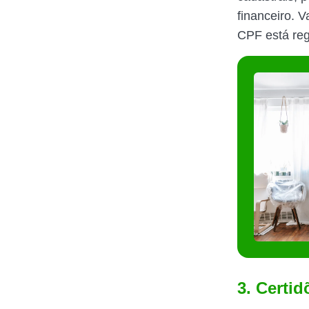
financeiro. V
CPF está re
3. Certi