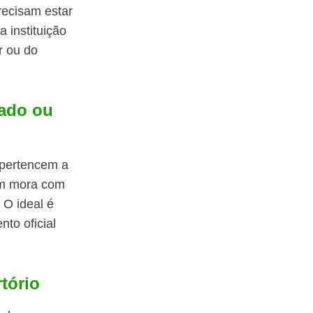
recisam estar
a instituição
r ou do
rado ou
 pertencem a
em mora com
 O ideal é
to oficial
tório