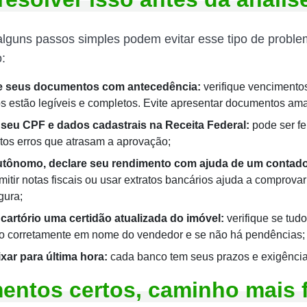
alguns passos simples podem evitar esse tipo de problem
:
e seus documentos com antecedência:
verifique vencimentos
os estão legíveis e completos. Evite apresentar documentos am
 seu CPF e dados cadastrais na Receita Federal:
pode ser fei
itos erros que atrasam a aprovação;
autônomo, declare seu rendimento com ajuda de um contado
mitir notas fiscais ou usar extratos bancários ajuda a comprova
gura;
cartório uma certidão atualizada do imóvel:
verifique se tudo
do corretamente em nome do vendedor e se não há pendências;
ixar para última hora:
cada banco tem seus prazos e exigência
ntos certos, caminho mais f