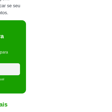
icar se seu
tos.
ra
 para
tual
ais