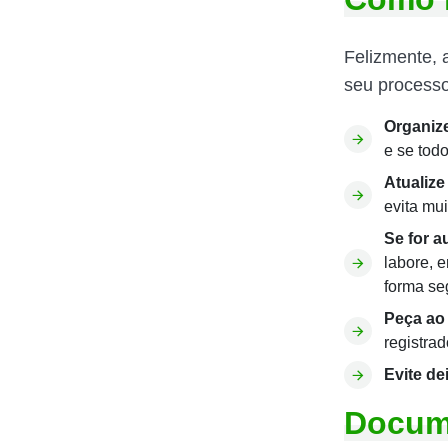
Felizmente, 
seu processo
Organiz
e se tod
Atualize
evita mu
Se for 
labore, e
forma se
Peça ao 
registra
Evite de
Docume