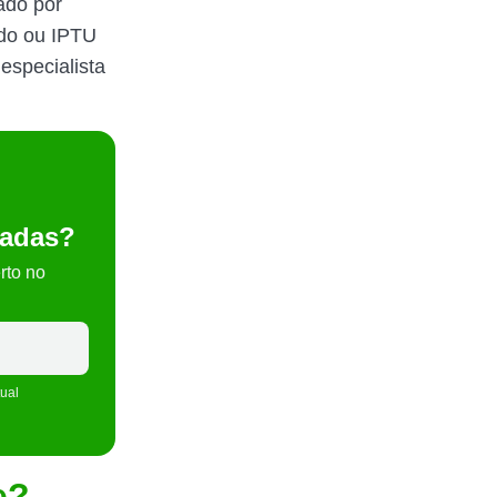
ado por
ndo ou IPTU
especialista
sadas?
rto no
tual
e?