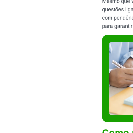
Mesmo que vo
questões liga
com pendênci
para garanti
Como r