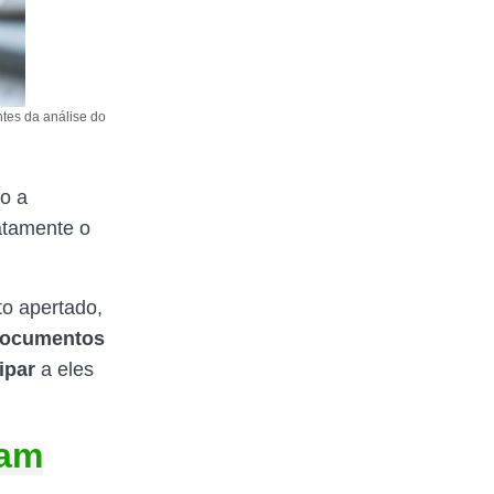
tes da análise do
o a
atamente o
o apertado,
ocumentos
ipar
a eles
ram