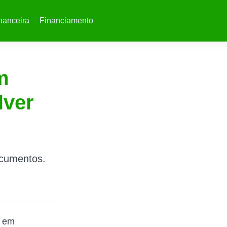
nanceira
Financiamento
m
lver
ocumentos.
o em