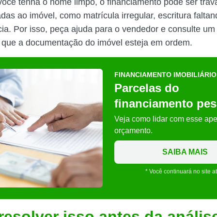
cê tenha o nome limpo, o financiamento pode ser trav
das ao imóvel, como matrícula irregular, escritura falta
a. Por isso, peça ajuda para o vendedor e consulte um 
r que a documentação do imóvel esteja em ordem.
FINANCIAMENTO IMOBILIÁRIO
Parcelas do
financiamento pe
Veja como lidar com esse ape
orçamento.
SAIBA MAIS
* Você continuará no site a
esolver isso antes da anális