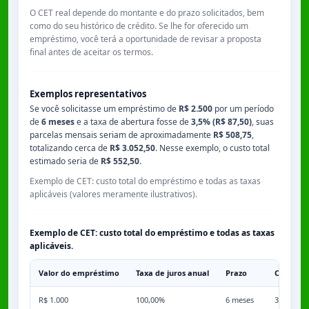
O CET real depende do montante e do prazo solicitados, bem
como do seu histórico de crédito. Se lhe for oferecido um
empréstimo, você terá a oportunidade de revisar a proposta
final antes de aceitar os termos.
Exemplos representativos
Se você solicitasse um empréstimo de
R$ 2.500
por um período
de
6 meses
e a taxa de abertura fosse de
3,5% (R$ 87,50)
, suas
parcelas mensais seriam de aproximadamente
R$ 508,75
,
totalizando cerca de
R$ 3.052,50
. Nesse exemplo, o custo total
estimado seria de
R$ 552,50
.
Exemplo de CET: custo total do empréstimo e todas as taxas
aplicáveis (valores meramente ilustrativos).
Exemplo de CET: custo total do empréstimo e todas as taxas
aplicáveis.
Valor do empréstimo
Taxa de juros anual
Prazo
Comissã
R$ 1.000
100,00%
6 meses
3,50%