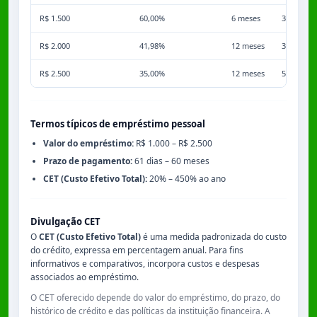
R$ 1.500
60,00%
6 meses
3,50%
R$ 2.000
41,98%
12 meses
3,50%
R$ 2.500
35,00%
12 meses
5,00%
Termos típicos de empréstimo pessoal
Valor do empréstimo:
R$ 1.000 – R$ 2.500
Prazo de pagamento:
61 dias – 60 meses
CET (Custo Efetivo Total):
20% – 450% ao ano
Divulgação CET
O
CET (Custo Efetivo Total)
é uma medida padronizada do custo
do crédito, expressa em percentagem anual. Para fins
informativos e comparativos, incorpora custos e despesas
associados ao empréstimo.
O CET oferecido depende do valor do empréstimo, do prazo, do
histórico de crédito e das políticas da instituição financeira. A