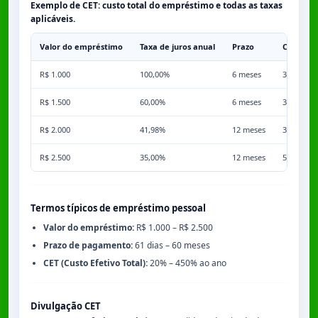
Exemplo de CET: custo total do empréstimo e todas as taxas
aplicáveis.
Valor do empréstimo
Taxa de juros anual
Prazo
Comissã
R$ 1.000
100,00%
6 meses
3,50%
R$ 1.500
60,00%
6 meses
3,50%
R$ 2.000
41,98%
12 meses
3,50%
R$ 2.500
35,00%
12 meses
5,00%
Termos típicos de empréstimo pessoal
Valor do empréstimo:
R$ 1.000 – R$ 2.500
Prazo de pagamento:
61 dias – 60 meses
CET (Custo Efetivo Total):
20% – 450% ao ano
Divulgação CET