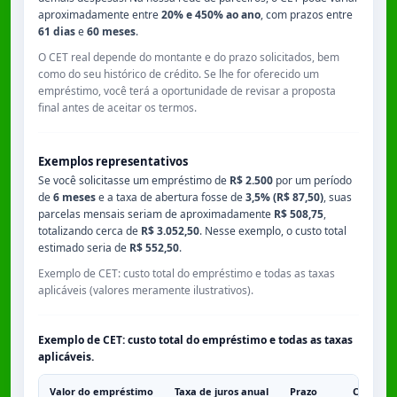
aproximadamente entre
20% e 450% ao ano
, com prazos entre
61 dias
e
60 meses
.
O CET real depende do montante e do prazo solicitados, bem
como do seu histórico de crédito. Se lhe for oferecido um
empréstimo, você terá a oportunidade de revisar a proposta
final antes de aceitar os termos.
Exemplos representativos
Se você solicitasse um empréstimo de
R$ 2.500
por um período
de
6 meses
e a taxa de abertura fosse de
3,5% (R$ 87,50)
, suas
parcelas mensais seriam de aproximadamente
R$ 508,75
,
totalizando cerca de
R$ 3.052,50
. Nesse exemplo, o custo total
estimado seria de
R$ 552,50
.
Exemplo de CET: custo total do empréstimo e todas as taxas
aplicáveis (valores meramente ilustrativos).
Exemplo de CET: custo total do empréstimo e todas as taxas
aplicáveis.
Valor do empréstimo
Taxa de juros anual
Prazo
Comissã