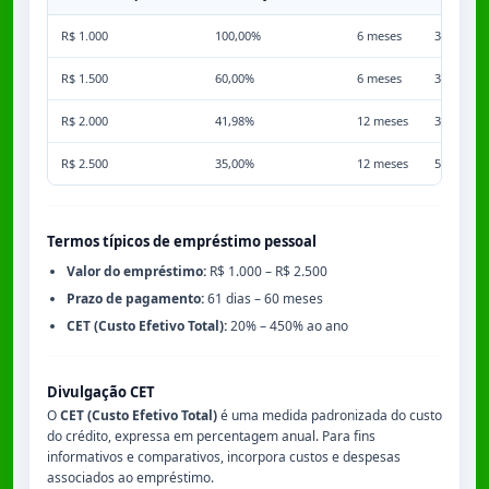
R$ 1.000
100,00%
6 meses
3,50%
R$ 1.500
60,00%
6 meses
3,50%
R$ 2.000
41,98%
12 meses
3,50%
R$ 2.500
35,00%
12 meses
5,00%
Termos típicos de empréstimo pessoal
Valor do empréstimo:
R$ 1.000 – R$ 2.500
Prazo de pagamento:
61 dias – 60 meses
CET (Custo Efetivo Total):
20% – 450% ao ano
Divulgação CET
O
CET (Custo Efetivo Total)
é uma medida padronizada do custo
do crédito, expressa em percentagem anual. Para fins
informativos e comparativos, incorpora custos e despesas
associados ao empréstimo.