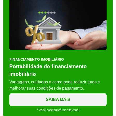
FINANCIAMENTO IMOBILIÁRIO
Portabilidade do financiamento
imobiliário
Vantagens, cuidados e como pode reduzir juros e
melhorar suas condições de pagamento.
SAIBA MAIS
* Você continuará no site atual