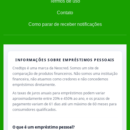
Termos de uso
Contato
Como parar de receber notificações
INFORMAÇÕES SOBRE EMPRÉSTIMOS PESSOAIS
Credtips é uma marca da Neocred. Somos um site de
comparação de produtos financeiros. Não somos uma instituição
financeira, não atuamos como credores e não concedemos
empréstimos diretamente.
As taxas de juros anuais para empréstimos podem variar
aproximadamente entre
20% e 450% ao ano
, e os prazos de
pagamento variam de
61 dias
até um máximo de
60 meses
para
consumidores qualificados.
O que é um empréstimo pessoal?