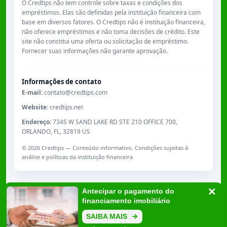
O Credtips não tem controle sobre taxas e condições dos
empréstimos. Elas são definidas pela instituição financeira com
base em diversos fatores. O Credtips não é instituição financeira,
não oferece empréstimos e não toma decisões de crédito. Este
site não constitui uma oferta ou solicitação de empréstimo.
Fornecer suas informações não garante aprovação.
Informações de contato
E-mail:
contato@credtips.com
Website:
credtips.net
Endereço:
7345 W SAND LAKE RD STE 210 OFFICE 700,
ORLANDO, FL, 32819 US
©
2026
Credtips — Conteúdo informativo. Condições sujeitas à
análise e políticas da instituição financeira.
Antecipar o pagamento do
financiamento imobiliário
7345 W SAND LAKE RD STE 210 OFFICE 700, ORLANDO, FL, 32819 US
SAIBA MAIS