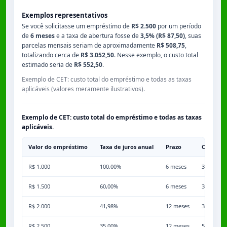
Exemplos representativos
Se você solicitasse um empréstimo de
R$ 2.500
por um período
de
6 meses
e a taxa de abertura fosse de
3,5% (R$ 87,50)
, suas
parcelas mensais seriam de aproximadamente
R$ 508,75
,
totalizando cerca de
R$ 3.052,50
. Nesse exemplo, o custo total
estimado seria de
R$ 552,50
.
Exemplo de CET: custo total do empréstimo e todas as taxas
aplicáveis (valores meramente ilustrativos).
Exemplo de CET: custo total do empréstimo e todas as taxas
aplicáveis.
Valor do empréstimo
Taxa de juros anual
Prazo
Comissã
R$ 1.000
100,00%
6 meses
3,50%
R$ 1.500
60,00%
6 meses
3,50%
R$ 2.000
41,98%
12 meses
3,50%
R$ 2.500
35,00%
12 meses
5,00%