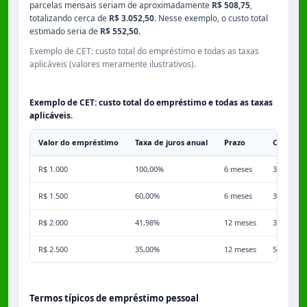
parcelas mensais seriam de aproximadamente
R$ 508,75
,
totalizando cerca de
R$ 3.052,50
. Nesse exemplo, o custo total
estimado seria de
R$ 552,50
.
Exemplo de CET: custo total do empréstimo e todas as taxas
aplicáveis (valores meramente ilustrativos).
Exemplo de CET: custo total do empréstimo e todas as taxas
aplicáveis.
Valor do empréstimo
Taxa de juros anual
Prazo
Comissã
R$ 1.000
100,00%
6 meses
3,50%
R$ 1.500
60,00%
6 meses
3,50%
R$ 2.000
41,98%
12 meses
3,50%
R$ 2.500
35,00%
12 meses
5,00%
Termos típicos de empréstimo pessoal