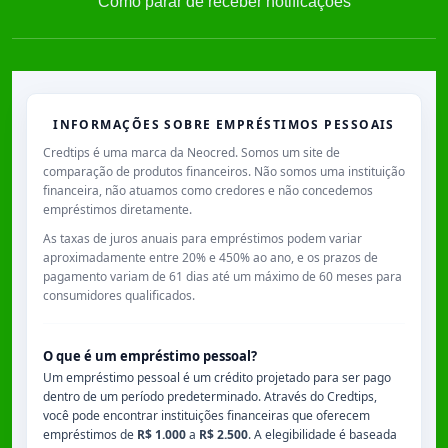
Como parar de receber notificações
INFORMAÇÕES SOBRE EMPRÉSTIMOS PESSOAIS
Credtips é uma marca da Neocred. Somos um site de
comparação de produtos financeiros. Não somos uma instituição
financeira, não atuamos como credores e não concedemos
empréstimos diretamente.
As taxas de juros anuais para empréstimos podem variar
aproximadamente entre
20% e 450% ao ano
, e os prazos de
pagamento variam de
61 dias
até um máximo de
60 meses
para
consumidores qualificados.
O que é um empréstimo pessoal?
Um empréstimo pessoal é um crédito projetado para ser pago
dentro de um período predeterminado. Através do Credtips,
você pode encontrar instituições financeiras que oferecem
empréstimos de
R$ 1.000
a
R$ 2.500
. A elegibilidade é baseada