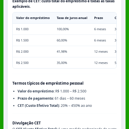
Exemplo de CET: custo total do empréstimo e todas as taxas
aplicáveis.
Valor do empréstimo
Taxa de juros anual
Prazo
Comissã
R$ 1.000
100,00%
6 meses
3,50%
R$ 1.500
60,00%
6 meses
3,50%
R$ 2.000
41,98%
12 meses
3,50%
R$ 2.500
35,00%
12 meses
5,00%
Termos típicos de empréstimo pessoal
Valor do empréstimo:
R$ 1.000 – R$ 2.500
Prazo de pagamento:
61 dias – 60 meses
CET (Custo Efetivo Total):
20% – 450% ao ano
Divulgação CET