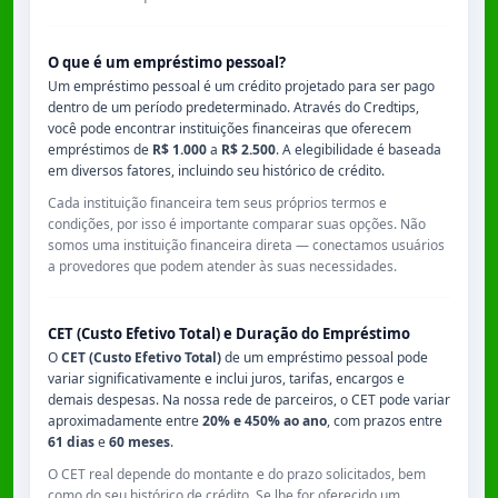
O que é um empréstimo pessoal?
Um empréstimo pessoal é um crédito projetado para ser pago
dentro de um período predeterminado. Através do Credtips,
você pode encontrar instituições financeiras que oferecem
empréstimos de
R$ 1.000
a
R$ 2.500
. A elegibilidade é baseada
em diversos fatores, incluindo seu histórico de crédito.
Cada instituição financeira tem seus próprios termos e
condições, por isso é importante comparar suas opções. Não
somos uma instituição financeira direta — conectamos usuários
a provedores que podem atender às suas necessidades.
CET (Custo Efetivo Total) e Duração do Empréstimo
O
CET (Custo Efetivo Total)
de um empréstimo pessoal pode
variar significativamente e inclui juros, tarifas, encargos e
demais despesas. Na nossa rede de parceiros, o CET pode variar
aproximadamente entre
20% e 450% ao ano
, com prazos entre
61 dias
e
60 meses
.
O CET real depende do montante e do prazo solicitados, bem
como do seu histórico de crédito. Se lhe for oferecido um