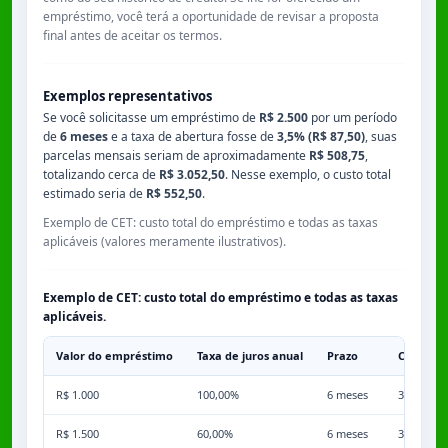
empréstimo, você terá a oportunidade de revisar a proposta
final antes de aceitar os termos.
Exemplos representativos
Se você solicitasse um empréstimo de
R$ 2.500
por um período
de
6 meses
e a taxa de abertura fosse de
3,5% (R$ 87,50)
, suas
parcelas mensais seriam de aproximadamente
R$ 508,75
,
totalizando cerca de
R$ 3.052,50
. Nesse exemplo, o custo total
estimado seria de
R$ 552,50
.
Exemplo de CET: custo total do empréstimo e todas as taxas
aplicáveis (valores meramente ilustrativos).
Exemplo de CET: custo total do empréstimo e todas as taxas
aplicáveis.
Valor do empréstimo
Taxa de juros anual
Prazo
Comissã
R$ 1.000
100,00%
6 meses
3,50%
R$ 1.500
60,00%
6 meses
3,50%