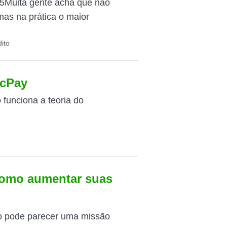
5Muita gente acha que não
as na prática o maior
ito
icPay
funciona a teoria do
como aumentar suas
o pode parecer uma missão