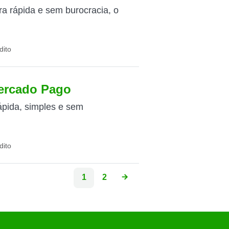
a rápida e sem burocracia, o
dito
Mercado Pago
pida, simples e sem
dito
1
2