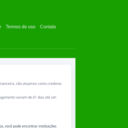
e
Termos de uso
Contato
financeira, não atuamos como credores
 pagamento variam de
61 dias
até um
, você pode encontrar instituições