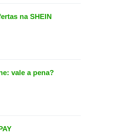
fertas na SHEIN
ne: vale a pena?
9PAY