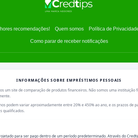
hores recomendações!
Quem somos
Política de Privacidad
Como parar de receber notificações
INFORMAÇÕES SOBRE EMPRÉSTIMOS PESSOAIS
s um site de comparação de produtos financeiros. Não somos uma instituição 
mente.
timos podem variar aproximadamente entre
20% e 450% ao ano
, e os prazos de
 qualificados.
jetado para ser pago dentro de um período predeterminado. Através do Credtips