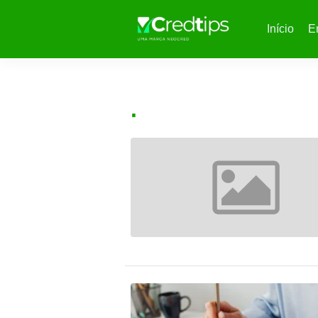
Início
E
.