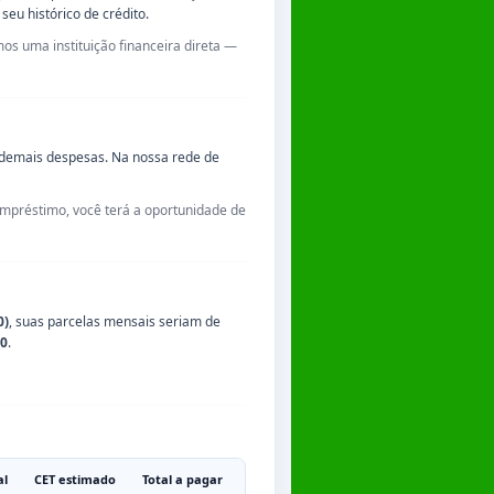
seu histórico de crédito.
os uma instituição financeira direta —
e demais despesas. Na nossa rede de
empréstimo, você terá a oportunidade de
0)
, suas parcelas mensais seriam de
50
.
al
CET estimado
Total a pagar
Custo total