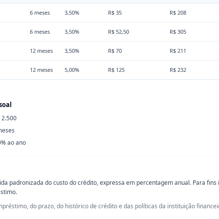
6 meses
3,50%
R$ 35
R$ 208
6 meses
3,50%
R$ 52,50
R$ 305
12 meses
3,50%
R$ 70
R$ 211
12 meses
5,00%
R$ 125
R$ 232
soal
 2.500
meses
0% ao ano
a padronizada do custo do crédito, expressa em percentagem anual. Para fins 
stimo.
éstimo, do prazo, do histórico de crédito e das políticas da instituição financeir