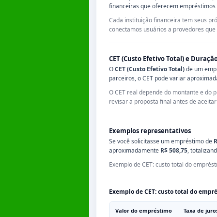
financeiras que oferecem empréstimos
Cada instituição financeira tem seus pr
conectamos usuários a provedores que
CET (Custo Efetivo Total) e Duraç
O
CET (Custo Efetivo Total)
de um empré
parceiros, o CET pode variar aproxima
O CET real depende do montante e do pr
revisar a proposta final antes de aceita
Exemplos representativos
Se você solicitasse um empréstimo de
R
aproximadamente
R$ 508,75
, totalizan
Exemplo de CET: custo total do emprésti
Exemplo de CET: custo total do emprés
Valor do empréstimo
Taxa de juro