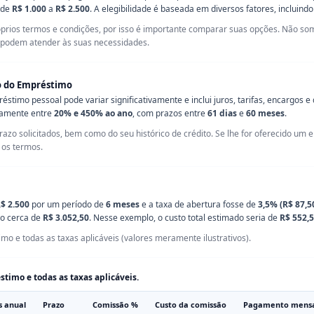
 de
R$ 1.000
a
R$ 2.500
. A elegibilidade é baseada em diversos fatores, incluindo 
óprios termos e condições, por isso é importante comparar suas opções. Não som
 podem atender às suas necessidades.
ão do Empréstimo
stimo pessoal pode variar significativamente e inclui juros, tarifas, encargos 
damente entre
20% e 450% ao ano
, com prazos entre
61 dias
e
60 meses
.
azo solicitados, bem como do seu histórico de crédito. Se lhe for oferecido um 
r os termos.
$ 2.500
por um período de
6 meses
e a taxa de abertura fosse de
3,5% (R$ 87,5
do cerca de
R$ 3.052,50
. Nesse exemplo, o custo total estimado seria de
R$ 552,
mo e todas as taxas aplicáveis (valores meramente ilustrativos).
timo e todas as taxas aplicáveis.
s anual
Prazo
Comissão %
Custo da comissão
Pagamento mens