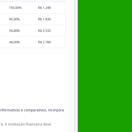
156,00%
R$ 1.248
R$ 283
85,00%
R$ 1.830
R$ 382,50
56,80%
R$ 2.532
R$ 602
48,00%
R$ 2.784
R$ 409
informativos e comparativos, incorpora
a. A instituição financeira deve