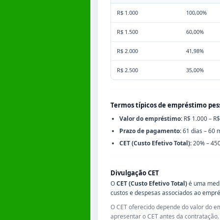
R$ 1.000
100,00%
R$ 1.500
60,00%
R$ 2.000
41,98%
R$ 2.500
35,00%
Termos típicos de empréstimo pes
Valor do empréstimo:
R$ 1.000 – R$
Prazo de pagamento:
61 dias – 60 
CET (Custo Efetivo Total):
20% – 45
Divulgação CET
O
CET (Custo Efetivo Total)
é uma medid
custos e despesas associados ao empré
O CET oferecido depende do valor do empr
apresentar o CET antes da contratação.