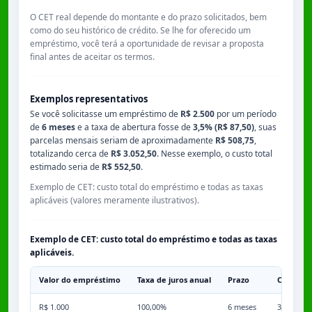
O CET real depende do montante e do prazo solicitados, bem
como do seu histórico de crédito. Se lhe for oferecido um
empréstimo, você terá a oportunidade de revisar a proposta
final antes de aceitar os termos.
Exemplos representativos
Se você solicitasse um empréstimo de
R$ 2.500
por um período
de
6 meses
e a taxa de abertura fosse de
3,5% (R$ 87,50)
, suas
parcelas mensais seriam de aproximadamente
R$ 508,75
,
totalizando cerca de
R$ 3.052,50
. Nesse exemplo, o custo total
estimado seria de
R$ 552,50
.
Exemplo de CET: custo total do empréstimo e todas as taxas
aplicáveis (valores meramente ilustrativos).
Exemplo de CET: custo total do empréstimo e todas as taxas
aplicáveis.
Valor do empréstimo
Taxa de juros anual
Prazo
Comissã
R$ 1.000
100,00%
6 meses
3,50%