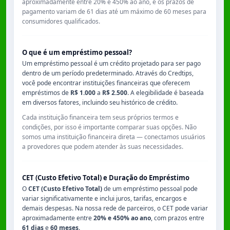
aproximadamente entre
20% e 450% ao ano
, e os prazos de
pagamento variam de
61 dias
até um máximo de
60 meses
para
consumidores qualificados.
O que é um empréstimo pessoal?
Um empréstimo pessoal é um crédito projetado para ser pago
dentro de um período predeterminado. Através do Credtips,
você pode encontrar instituições financeiras que oferecem
empréstimos de
R$ 1.000
a
R$ 2.500
. A elegibilidade é baseada
em diversos fatores, incluindo seu histórico de crédito.
Cada instituição financeira tem seus próprios termos e
condições, por isso é importante comparar suas opções. Não
somos uma instituição financeira direta — conectamos usuários
a provedores que podem atender às suas necessidades.
CET (Custo Efetivo Total) e Duração do Empréstimo
O
CET (Custo Efetivo Total)
de um empréstimo pessoal pode
variar significativamente e inclui juros, tarifas, encargos e
demais despesas. Na nossa rede de parceiros, o CET pode variar
aproximadamente entre
20% e 450% ao ano
, com prazos entre
61 dias
e
60 meses
.