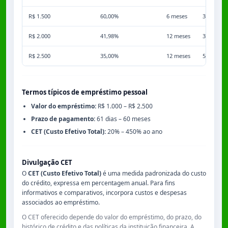
R$ 1.500
60,00%
6 meses
3,50%
R$ 2.000
41,98%
12 meses
3,50%
R$ 2.500
35,00%
12 meses
5,00%
Termos típicos de empréstimo pessoal
Valor do empréstimo:
R$ 1.000 – R$ 2.500
Prazo de pagamento:
61 dias – 60 meses
CET (Custo Efetivo Total):
20% – 450% ao ano
Divulgação CET
O
CET (Custo Efetivo Total)
é uma medida padronizada do custo
do crédito, expressa em percentagem anual. Para fins
informativos e comparativos, incorpora custos e despesas
associados ao empréstimo.
O CET oferecido depende do valor do empréstimo, do prazo, do
histórico de crédito e das políticas da instituição financeira. A