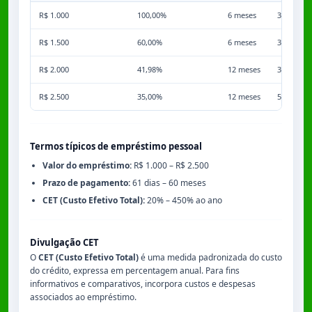
R$ 1.000
100,00%
6 meses
3,50%
R$ 1.500
60,00%
6 meses
3,50%
R$ 2.000
41,98%
12 meses
3,50%
R$ 2.500
35,00%
12 meses
5,00%
Termos típicos de empréstimo pessoal
Valor do empréstimo:
R$ 1.000 – R$ 2.500
Prazo de pagamento:
61 dias – 60 meses
CET (Custo Efetivo Total):
20% – 450% ao ano
Divulgação CET
O
CET (Custo Efetivo Total)
é uma medida padronizada do custo
do crédito, expressa em percentagem anual. Para fins
informativos e comparativos, incorpora custos e despesas
associados ao empréstimo.