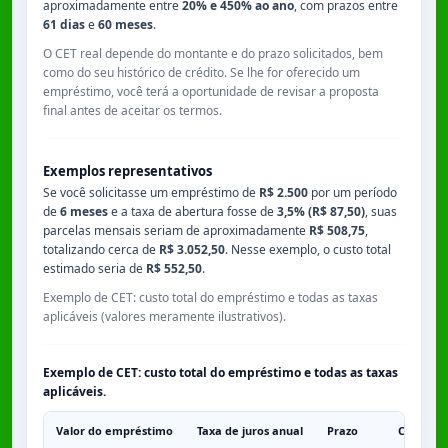
aproximadamente entre
20% e 450% ao ano
, com prazos entre
61 dias
e
60 meses
.
O CET real depende do montante e do prazo solicitados, bem
como do seu histórico de crédito. Se lhe for oferecido um
empréstimo, você terá a oportunidade de revisar a proposta
final antes de aceitar os termos.
Exemplos representativos
Se você solicitasse um empréstimo de
R$ 2.500
por um período
de
6 meses
e a taxa de abertura fosse de
3,5% (R$ 87,50)
, suas
parcelas mensais seriam de aproximadamente
R$ 508,75
,
totalizando cerca de
R$ 3.052,50
. Nesse exemplo, o custo total
estimado seria de
R$ 552,50
.
Exemplo de CET: custo total do empréstimo e todas as taxas
aplicáveis (valores meramente ilustrativos).
Exemplo de CET: custo total do empréstimo e todas as taxas
aplicáveis.
Valor do empréstimo
Taxa de juros anual
Prazo
Comissã