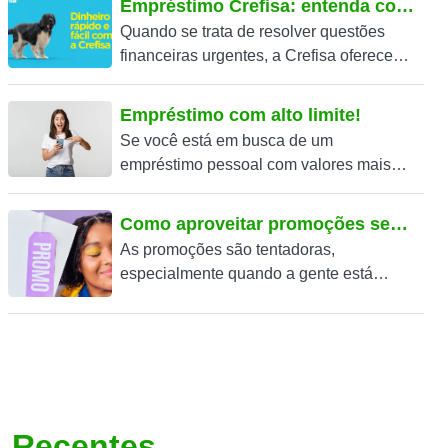
Empréstimo Crefisa: entenda como funciona!
financeiros podem...
Quando se trata de resolver questões
financeiras urgentes, a Crefisa oferece
uma solução prática e acessível: o
empréstimo Crefisa. Com um processo...
Empréstimo com alto limite!
Se você está em busca de um
empréstimo pessoal com valores mais
altos, como R$50.000, R$100.000 ou até
R$500.000, é essencial conhecer...
Como aproveitar promoções sem gastar mais do que pode
As promoções são tentadoras,
especialmente quando a gente está
tentando equilibrar as contas no fim do
mês. Aprenda a aproveitar promoções
sem...
Recentes