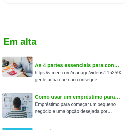
Em alta
As 4 partes essenciais para controlar seu dinheiro
https://vimeo.com/manage/videos/115359220
gente acha que não consegue
economizar porque ganha pouco, mas na
prática o maior problema costuma ser a
Como usar um empréstimo para começar seu pequeno negócio
falta de controle.Pequenos
Empréstimo para começar um pequeno
ajustes feitos...
negócio é uma opção desejada por
muitos brasileiros que sonham em
empreender. Contudo, os desafios