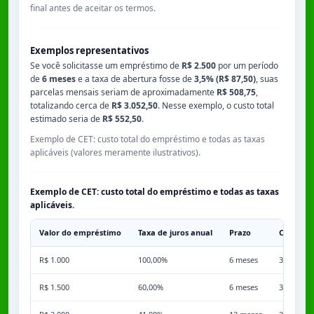
final antes de aceitar os termos.
Exemplos representativos
Se você solicitasse um empréstimo de
R$ 2.500
por um período
de
6 meses
e a taxa de abertura fosse de
3,5% (R$ 87,50)
, suas
parcelas mensais seriam de aproximadamente
R$ 508,75
,
totalizando cerca de
R$ 3.052,50
. Nesse exemplo, o custo total
estimado seria de
R$ 552,50
.
Exemplo de CET: custo total do empréstimo e todas as taxas
aplicáveis (valores meramente ilustrativos).
Exemplo de CET: custo total do empréstimo e todas as taxas
aplicáveis.
Valor do empréstimo
Taxa de juros anual
Prazo
Comissã
R$ 1.000
100,00%
6 meses
3,50%
R$ 1.500
60,00%
6 meses
3,50%