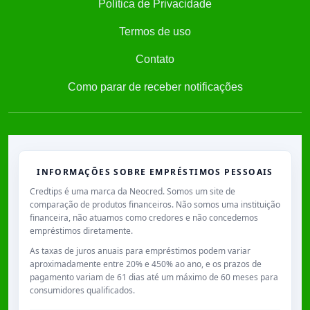
Política de Privacidade
Termos de uso
Contato
Como parar de receber notificações
INFORMAÇÕES SOBRE EMPRÉSTIMOS PESSOAIS
Credtips é uma marca da Neocred. Somos um site de
comparação de produtos financeiros. Não somos uma instituição
financeira, não atuamos como credores e não concedemos
empréstimos diretamente.
As taxas de juros anuais para empréstimos podem variar
aproximadamente entre
20% e 450% ao ano
, e os prazos de
pagamento variam de
61 dias
até um máximo de
60 meses
para
consumidores qualificados.